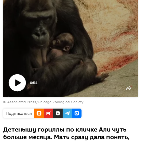
0:54
Воспроизвести
© Associated Press/Chicago Zoological Society
видео
Подписаться
Детенышу гориллы по кличке Али чуть
больше месяца. Мать сразу дала понять,