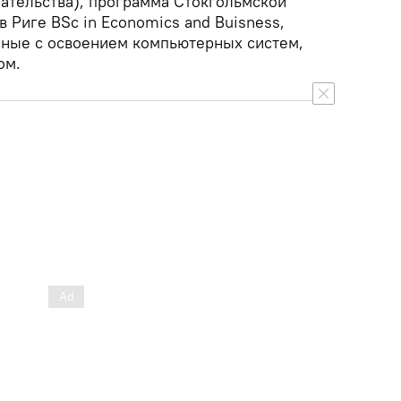
тельства), программа Стокгольмской
 Риге BSc in Economics and Buisness,
нные с освоением компьютерных систем,
ом.