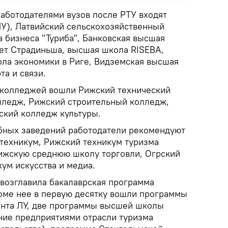
аботодателями вузов после РТУ входят
ЛУ), Латвийский сельскохозяйственный
 бизнеса "Туриба", Банковская высшая
ет Страдиньша, высшая школа RISEBA,
ла экономики в Риге, Видземская высшая
та и связи.
 колледжей вошли Рижский технический
лледж, Рижский строительный колледж,
ский колледж культуры.
бных заведений работодатели рекомендуют
техникум, Рижский техникум туризма
Рижскую среднюю школу торговли, Огрский
ум искусства и медиа.
возглавила бакалаврская программа
оме нее в первую десятку вошли программы
нта ЛУ, две программы высшей школы
ение предприятиями отрасли туризма