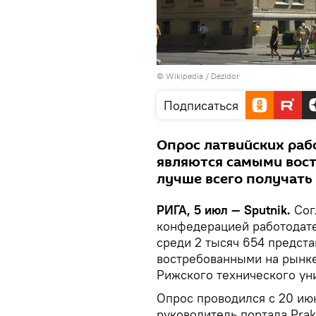
©
Wikipedia
/
Dezidor
Подписаться
Опрос латвийских раб
являются самыми вост
лучше всего получать 
РИГА, 5 июл — Sputnik.
Сог
конфедерацией работодате
среди 2 тысяч 654 предст
востребованными на рынке
Рижского технического ун
Опрос проводился с 20 июн
руководитель портала Prak