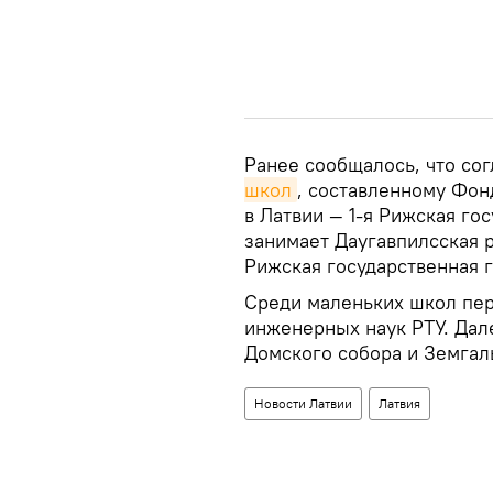
Ранее сообщалось, что со
школ
, составленному Фон
в Латвии — 1-я Рижская го
занимает Даугавпилсская р
Рижская государственная 
Среди маленьких школ пер
инженерных наук РТУ. Дал
Домского собора и Земгал
Новости Латвии
Латвия