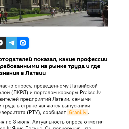
отодателей показал, какие профессии
ребованными на рынке труда и где
знания в Латвии
ласно опросу, проведенному Латвийской
лей (ЛКРД) и порталом карьеры Prakse.lv
авителей предприятий Латвии, самыми
 труда в стране являются выпускники
иверситета (РТУ), сообщает
Grani.lv
.
я по 3 июля. Актуальность опроса отметил
se.lv Янис Логинс. Он подчеркнул, что