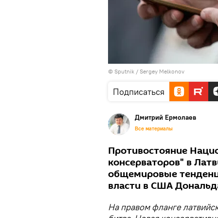
© Sputnik / Sergey Melkonov
Подписаться
Дмитрий Ермолаев
Все материалы
Противостояние Нацио
консерваторов" в Латв
общемировые тенденци
власти в США Дональд
На правом фланге латвийск