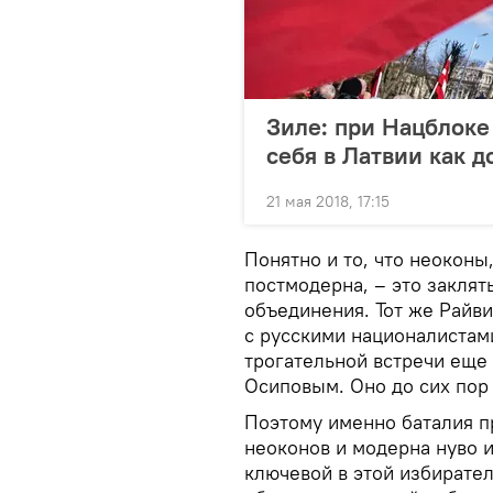
Зиле: при Нацблоке
себя в Латвии как д
21 мая 2018, 17:15
Понятно и то, что неокон
постмодерна, – это закля
объединения. Тот же Райв
с русскими националистами
трогательной встречи еще
Осиповым. Оно до сих пор 
Поэтому именно баталия п
неоконов и модерна нуво 
ключевой в этой избирате