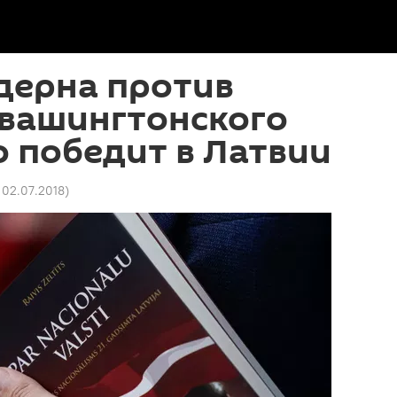
дерна против
 вашингтонского
о победит в Латвии
1 02.07.2018
)