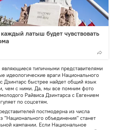
 каждый латыш будет чувствовать
ома
ы, являющиеся типичными представителями
тые идеологические враги Национального
ис Дзинтарс быстрее найдет общий язык
, чем с ними. Да, мы все помним фото
 молодого Райвиса Дзинтарса с Евгением
гуляет по соцсетям.
редставителей постмодерна из числа
из "Национального объединения" станет
льной кампании. Если Национальное