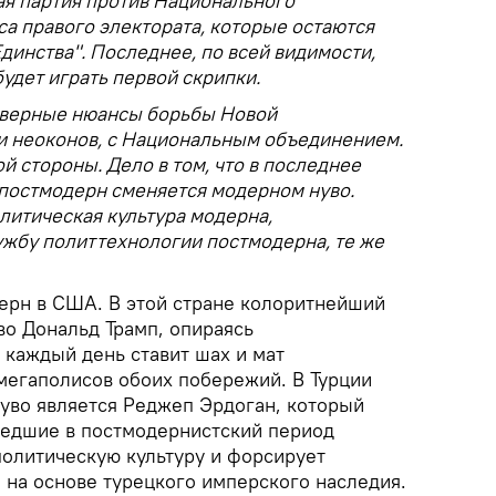
ая партия против Национального
са правого электората, которые остаются
динства". Последнее, по всей видимости,
будет играть первой скрипки.
оверные нюансы борьбы Новой
ли неоконов, с Национальным объединением.
й стороны. Дело в том, что в последнее
 постмодерн сменяется модерном нуво.
олитическая культура модерна,
ужбу политтехнологии постмодерна, те же
ерн в США. В этой стране колоритнейший
во Дональд Трамп, опираясь
 каждый день ставит шах и мат
мегаполисов обоих побережий. В Турции
уво является Реджеп Эрдоган, который
шедшие в постмодернистский период
политическую культуру и форсирует
 на основе турецкого имперского наследия.