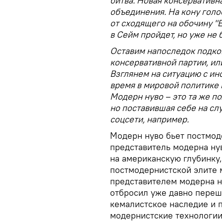
битва. Новая консервативн
объединения. На кону голо
от сходящего на обочину "Е
в Сейм пройдет, но уже не 
Оставим напоследок подк
консервативной партии, и
Взглянем на ситуацию с ино
время в мировой политике
Модерн нуво – это та же п
но поставившая себе на сл
соцсети, например.
Модерн нуво бьет постмод
представитель модерна ну
на американскую глубинку,
постмодернистской элите 
представителем модерна н
отбросил уже давно пере
кемалистское наследие и 
модернистские технологии