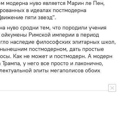
м модерна нуво является Марин ле Пен,
рованных в идеалах постмодерна
Движение пяти звезд".
а нуво сродни тем, что породили учения
х ойкумены Римской империи в период
огло наследие философских элитарных школ,
 нынешним постмодерном, дать простые
осы. Как не может и постмодерн. А модерн
 Трампа, у него все просто и лаконично,
ллектуальной элиты мегаполисов обоих