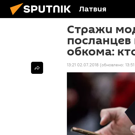
Латвия
Стражи мо
посланцев
обкома: кт
13:21 02.07.2018
(обновлено:
13:5