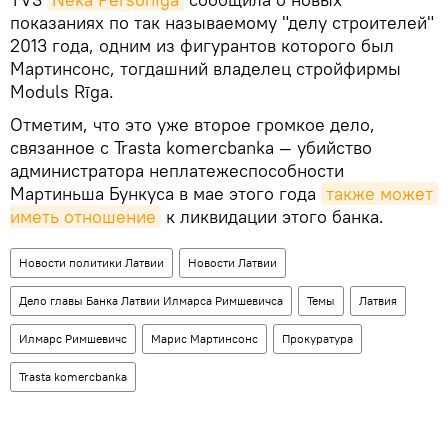
показаниях по так называемому "делу строителей"
2013 года, одним из фигурантов которого был
Мартинсонс, тогдашний владелец стройфирмы
Moduls Rīga.
Отметим, что это уже второе громкое дело,
связанное с Trasta komercbanka — убийство
администратора неплатежеспособности
Мартиньша Бункуса в мае этого года
также может 
иметь отношение
к ликвидации этого банка.
Новости политики Латвии
Новости Латвии
Дело главы Банка Латвии Илмарса Римшевичса
Темы
Латвия
Илмарс Римшевичс
Марис Мартинсонс
Прокуратура
Trasta komercbanka