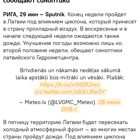
сообщают синоптики
РИГА, 29 июн — Sputnik
. Конец недели пройдет
в Латвии под влиянием циклона, который принесет
в страну прохладный воздух. В воскресенье и в
начале следующей недели ожидаются также
дожди. Улучшение погоды возможно лишь ко
второй половине недели, обещают синоптики
латвийского Гидрометцентра.
Brīvdienās un nākamās nedēļas sākumā
laika apstākļi būs mitrāki un vēsāki. Plašāk:
https://t.co/vtNQfl2rec
pic.twitter.com/s93LURai5Y
— Meteo.lv (@LVGMC_Meteo)
28 июня 
2018 г.
​В пятницу территорию Латвии будет пересекать
холодный атмосферный фронт — во многих местах
страны пройдут дожди. Под влиянием циклона