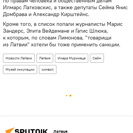
по правам человека и общественным делам
Илмарс Латковскис, а также депутаты Сейма Янис
Домбрава и Александр Кирштейнс.
Кроме того, в список попали журналисты Марис
Зандерс, Элита Вейдемане и Гатис Шлюка,
к которым, по словам Лимонова, "товарищи
из Латвии" хотели бы тоже применить санкции.
Новости Латвии
Латвия
Инара Мурниеце
Сейм
Музей оккупации
символ
Латвия