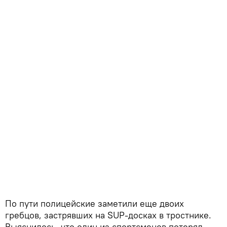
По пути полицейские заметили еще двоих
гребцов, застрявших на SUP-досках в тростнике.
Выяснилось, что один из спортсменов потерял