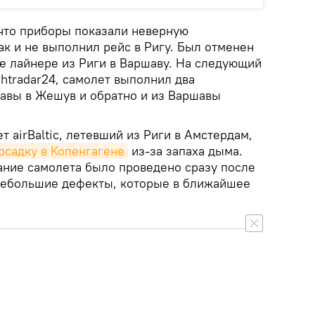
что приборы показали неверную
к и не выполнил рейс в Ригу. Был отменен
же лайнере из Риги в Варшаву. На следующий
ghtradar24, самолет выполнил два
шавы в Жешув и обратно и из Варшавы
 airBaltic, летевший из Риги в Амстердам,
садку в Копенгагене
из-за запаха дыма.
ние самолета было проведено сразу после
небольшие дефекты, которые в ближайшее