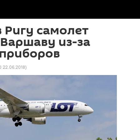
 Ригу самолет
 Варшаву из-за
 приборов
0 22.06.2018
)