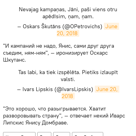
Nevajag kampaņas, Jāni, paši viens otru
apēdīsim, ņam, ņam.
— Oskars Škutāns (@OPetrovichs)
June 
20, 2018
​"И кампаний не надо, Янис, сами друг друга
съедим, ням-ням", — иронизирует Оскарс
Шкутанс.
Tas labi, ka tiek izspēlēta. Pietiks izlaupīt
valsti.
— Ivars Lipskis (@IvarsLipskis)
June 20, 
2018
​"Это хорошо, что разыгрывается. Хватит
разворовывать страну", — отвечает некий Иварс
Липскис Янису Домбраве.