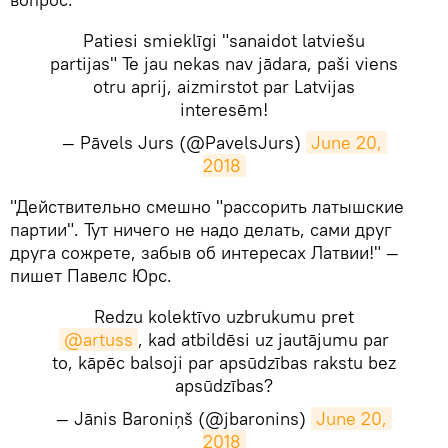
Patiesi smieklīgi "sanaidot latviešu
partijas" Te jau nekas nav jādara, paši viens
otru aprij, aizmirstot par Latvijas
interesēm!
— Pāvels Jurs (@PavelsJurs)
June 20, 
2018
​"Действительно смешно "рассорить латышские
партии". Тут ничего не надо делать, сами друг
друга сожрете, забыв об интересах Латвии!" —
пишет Павелс Юрс.
Redzu kolektīvo uzbrukumu pret
@artuss
, kad atbildēsi uz jautājumu par
to, kāpēc balsoji par apsūdzības rakstu bez
apsūdzības?
— Jānis Baroniņš (@jbaronins)
June 20, 
2018