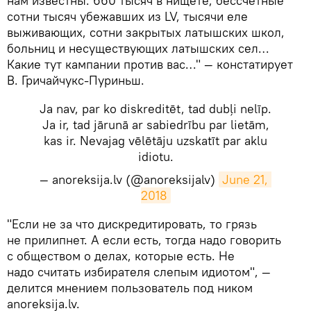
нам известны: 660 тысяч в нищете, бессчетные
сотни тысяч убежавших из LV, тысячи еле
выживающих, сотни закрытых латышских школ,
больниц и несуществующих латышских сел…
Какие тут кампании против вас…" — констатирует
В. Гричайчукс-Пуриньш.
Ja nav, par ko diskreditēt, tad dubļi nelīp.
Ja ir, tad jārunā ar sabiedrību par lietām,
kas ir. Nevajag vēlētāju uzskatīt par aklu
idiotu.
— anoreksija.lv (@anoreksijalv)
June 21, 
2018
​"Если не за что дискредитировать, то грязь
не прилипнет. А если есть, тогда надо говорить
с обществом о делах, которые есть. Не
надо считать избирателя слепым идиотом", —
делится мнением пользователь под ником
anoreksija.lv.