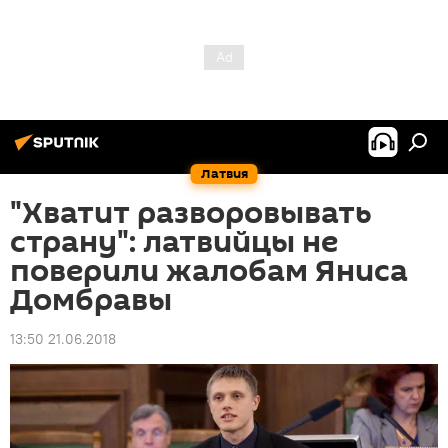
Латвия
"Хватит разворовывать
страну": латвийцы не
поверили жалобам Яниса
Домбравы
13:50 21.06.2018