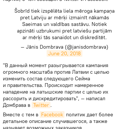
Šobrīd tiek izspēlēta liela mēroga kampaņa
pret Latviju ar mērķi izmainīt nākamās
Saeimas un valdības sastāvu. Notiek
apzināti uzbrukumi pret latviešu partijām
ar mērķi tās sanaidot un diskreditēt.
— Jānis Dombrava (@janisdombrava)
June 20, 2018
​"В данный момент разыгрывается кампания
огромного масштаба против Латвии с целью
изменить состав следующего Сейма
и правительства. Происходит намеренное
нападение на латышские партии с целью их
рассорить и дискредитировать", — написал
Домбрава в
Twitter
.
Вместе с тем в
Facebook
политик дает более
детальное описание случившегося, а также
называет возможных заказчиков.