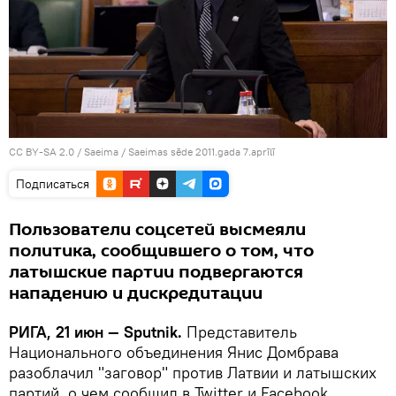
CC BY-SA 2.0
/
Saeima
/
Saeimas sēde 2011.gada 7.aprīlī
Подписаться
Пользователи соцсетей высмеяли
политика, сообщившего о том, что
латышские партии подвергаются
нападению и дискредитации
РИГА, 21 июн — Sputnik.
Представитель
Национального объединения Янис Домбрава
разоблачил "заговор" против Латвии и латышских
партий, о чем сообщил в Twitter и Facebook.