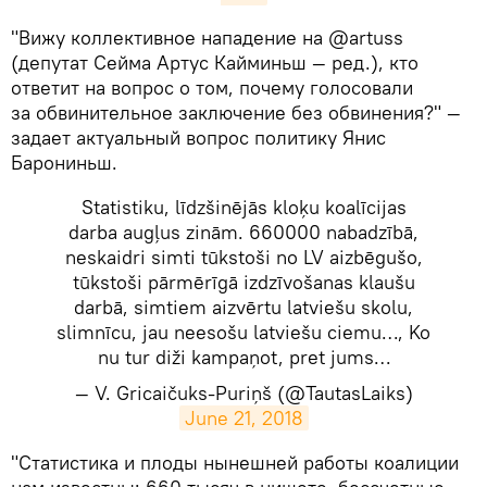
​"Вижу коллективное нападение на @artuss
(депутат Сейма Артус Кайминьш — ред.), кто
ответит на вопрос о том, почему голосовали
за обвинительное заключение без обвинения?" —
задает актуальный вопрос политику Янис
Барониньш.
Statistiku, līdzšinējās kloķu koalīcijas
darba augļus zinām. 660000 nabadzībā,
neskaidri simti tūkstoši no LV aizbēgušo,
tūkstoši pārmērīgā izdzīvošanas klaušu
darbā, simtiem aizvērtu latviešu skolu,
slimnīcu, jau neesošu latviešu ciemu…, Ko
nu tur diži kampaņot, pret jums…
— V. Gricaičuks-Puriņš (@TautasLaiks)
June 21, 2018
​"Статистика и плоды нынешней работы коалиции