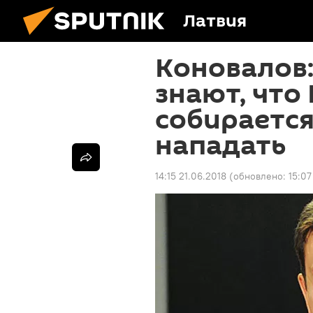
Латвия
Коновалов:
знают, что
собирается
нападать
14:15 21.06.2018
(обновлено:
15:07