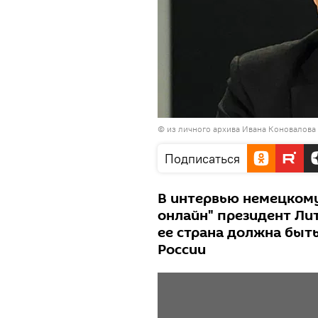
© из личного архива Ивана Коновалова
Подписаться
В интервью немецком
онлайн" президент Лит
ее страна должна быт
России