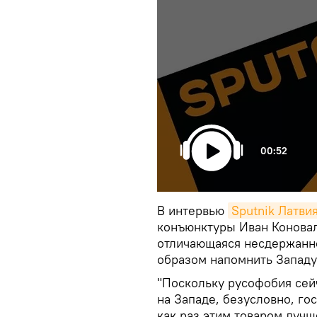
00:52
В интервью
Sputnik Латви
конъюнктуры Иван Коновало
отличающаяся несдержанно
образом напомнить Западу
"Поскольку русофобия сей
на Западе, безусловно, гос
как раз этим товаром лучш