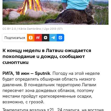
CC BY 2.0
/
Kārlis Dambrāns
/
Līgo 2013 (57)
Подписаться
К концу недели в Латвии ожидается
похолодание и дожди, сообщают
синоптики
РИГА, 18 июн — Sputnik
. Погоду на этой неделе
будет определять обширная область низкого
давления. В понедельник территорию Латвии
пересечет зона дождевых облаков, поэтому
местами пройдут кратковременные осадки,
возможно, с грозой.
Температура воздуха +21…24 градуса, на востоке