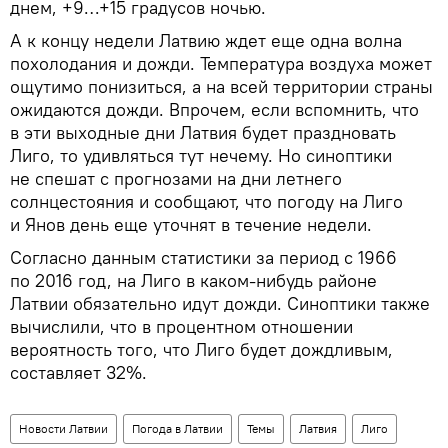
днем, +9…+15 градусов ночью.
А к концу недели Латвию ждет еще одна волна
похолодания и дожди. Температура воздуха может
ощутимо понизиться, а на всей территории страны
ожидаются дожди. Впрочем, если вспомнить, что
в эти выходные дни Латвия будет праздновать
Лиго, то удивляться тут нечему. Но синоптики
не спешат с прогнозами на дни летнего
солнцестояния и сообщают, что погоду на Лиго
и Янов день еще уточнят в течение недели.
Согласно данным статистики за период с 1966
по 2016 год, на Лиго в каком-нибудь районе
Латвии обязательно идут дожди. Синоптики также
вычислили, что в процентном отношении
вероятность того, что Лиго будет дождливым,
составляет 32%.
Новости Латвии
Погода в Латвии
Темы
Латвия
Лиго