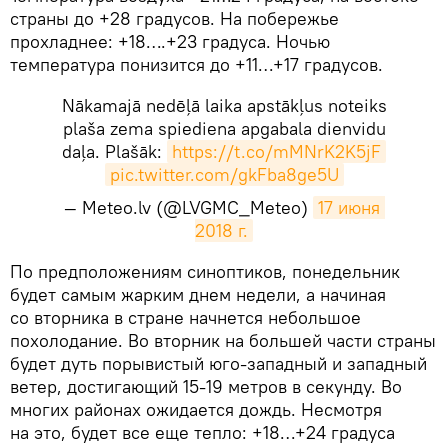
страны до +28 градусов. На побережье
прохладнее: +18….+23 градуса. Ночью
температура понизится до +11…+17 градусов.
Nākamajā nedēļā laika apstākļus noteiks
plaša zema spiediena apgabala dienvidu
daļa. Plašāk:
https://t.co/mMNrK2K5jF
pic.twitter.com/gkFba8ge5U
— Meteo.lv (@LVGMC_Meteo)
17 июня 
2018 г.
​По предположениям синоптиков, понедельник
будет самым жарким днем недели, а начиная
со вторника в стране начнется небольшое
похолодание. Во вторник на большей части страны
будет дуть порывистый юго-западный и западный
ветер, достигающий 15-19 метров в секунду. Во
многих районах ожидается дождь. Несмотря
на это, будет все еще тепло: +18…+24 градуса