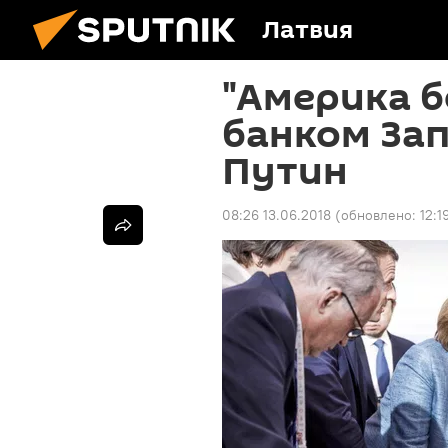
Латвия
"Америка б
банком Зап
Путин
08:26 13.06.2018
(обновлено:
12:1