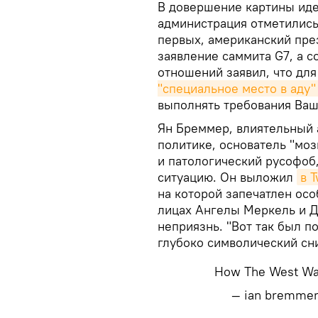
В довершение картины иде
администрация отметилис
первых, американский пре
заявление саммита G7, а с
отношений заявил, что дл
"специальное место в аду"
выполнять требования Ва
Ян Бреммер, влиятельный 
политике, основатель "моз
и патологический русофоб
ситуацию. Он выложил
в T
на которой запечатлен осо
лицах Ангелы Меркель и Д
неприязнь. "Вот так был п
глубоко символический сн
How The West Wa
— ian bremme