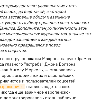
 которому доставит удовольствие стать
 ссоры, да еще такой, в которой
ются застарелые обиды и взаимные
х уходят в глубину прошлого века, отмечает
анилов. Дополнительную пикантность этой
ие многочисленных журналистов, а также тот
, каждое заявление и каждый взгляд
гновенно превращался в повод
я в соцсетях.
и злого рукопожатия Макрона на руке Трампа
да главного "ястреба" Джона Болтона,
нзал Ангелу Меркель, — становилось
тариев американских и европейских
рналистов и пользователей соцсетей,
выражениях,
пытаясь задеть своих
Никогда еще взаимное европейско-
е демонстрировалось столь публично