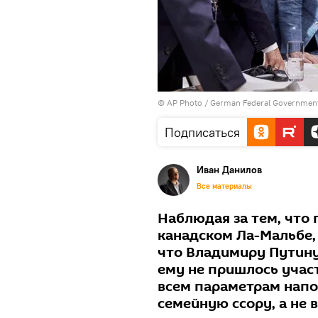
© AP Photo / German Federal Governmen
Подписаться
Иван Данилов
Все материалы
Наблюдая за тем, что 
канадском Ла-Мальбе,
что Владимиру Путину
ему не пришлось учас
всем параметрам напо
семейную ссору, а не 