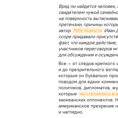
Вряд ли найдется человек,
свидетелем чужой семейной
на поверхность вытаскива
претензии, причины которы
автор
РИА Новости
Иван Д
ссоре придавало присутств
факт, что каждое действие
участников переговоров м
для обсуждения и осуждени
Все — от следов крепкого 
и до презрительного взгля
которым он буквально про
поводом для едких коммен
политиков, дипломатов, жу
которые
не стеснялись в 
заокеанских оппонентов. 
американское презрение н
и наглядно.