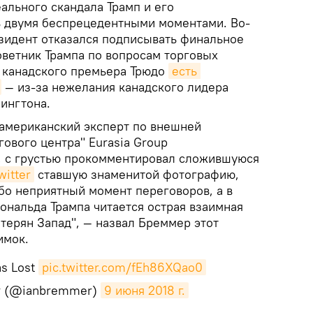
ального скандала Трамп и его
ь двумя беспрецедентными моментами. Во-
зидент отказался подписывать финальное
оветник Трампа по вопросам торговых
я канадского премьера Трюдо
есть 
— из-за нежелания канадского лидера
шингтона.
американский эксперт по внешней
гового центра" Eurasia Group
, с грустью прокомментировал сложившуюся
witter
ставшую знаменитой фотографию,
бо неприятный момент переговоров, а в
ональда Трампа читается острая взаимная
отерян Запад", — назвал Бреммер этот
имок.
s Lost
pic.twitter.com/fEh86XQao0
r (@ianbremmer)
9 июня 2018 г.