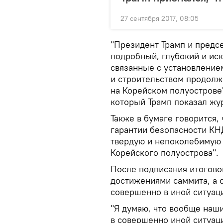
27 сентября 2017, 08:05
"Президент Трамп и предс
подробный, глубокий и ис
связанные с установлени
и строительством продолж
на Корейском полуострове"
который Трамп показал жу
Также в бумаге говорится,
гарантии безопасности КН
твердую и непоколебимую
Корейского полуострова".
После подписания итоговог
достижениями саммита, а о
совершенно в иной ситуац
"Я думаю, что вообще наш
в совершенно иной ситуаци