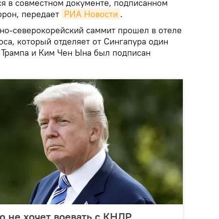
ся в совместном документе, подписанном
орон, передает
РИА Новости
.
но-северокорейский саммит прошел в отеле
оса, который отделяет от Сингапура один
а Трампа и Ким Чен Ына был подписан
о не хочет воевать с КНДР