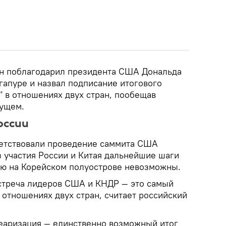
Ын поблагодарил президента США Дональда
нгапуре и назвал подписание итогового
" в отношениях двух стран, пообещав
дущем.
оссии
ветствовали проведение саммита США
ез участия России и Китая дальнейшие шаги
ию на Корейском полуострове невозможны.
стреча лидеров США и КНДР — это самый
 отношениях двух стран, считает российский
леаризация — единственно возможный итог