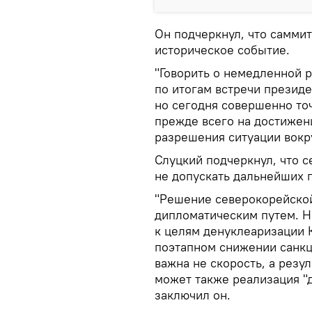
Он подчеркнул, что самми
историческое событие.
"Говорить о немедленной 
по итогам встречи презид
но сегодня совершенно то
прежде всего на достижен
разрешения ситуации вокру
Слуцкий подчеркнул, что с
не допускать дальнейших 
"Решение северокорейско
дипломатическим путем. Н
к целям денуклеаризации 
поэтапном снижении санкц
важна не скорость, а резу
может также реализация "д
заключил он.