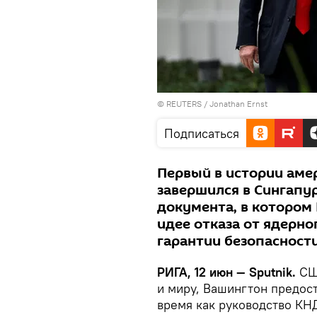
©
REUTERS
/ Jonathan Ernst
Подписаться
Первый в истории аме
завершился в Сингапу
документа, в которо
идее отказа от ядерно
гарантии безопасност
РИГА, 12 июн — Sputnik.
США
и миру, Вашингтон предост
время как руководство К