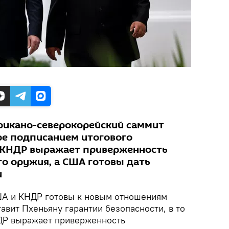
рикано-северокорейский саммит
ре подписанием итогового
м КНДР выражает приверженность
го оружия, а США готовы дать
и
 и КНДР готовы к новым отношениям
авит Пхеньяну гарантии безопасности, в то
НДР выражает приверженность