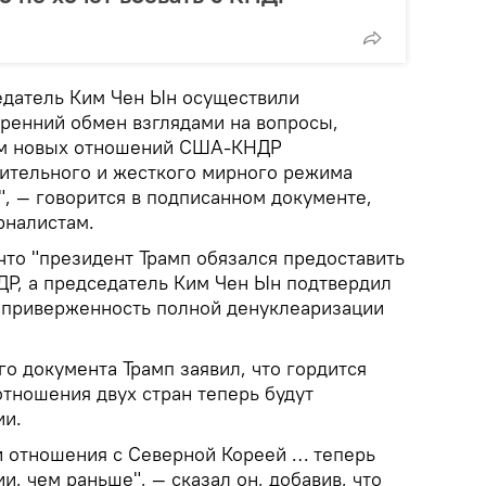
едатель Ким Чен Ын осуществили
кренний обмен взглядами на вопросы,
ем новых отношений США-КНДР
ительного и жесткого мирного режима
, — говорится в подписанном документе,
рналистам.
 что "президент Трамп обязался предоставить
ДР, а председатель Ким Чен Ын подтвердил
 приверженность полной денуклеаризации
о документа Трамп заявил, что гордится
тношения двух стран теперь будут
ии.
и отношения с Северной Кореей … теперь
и, чем раньше", — сказал он, добавив, что