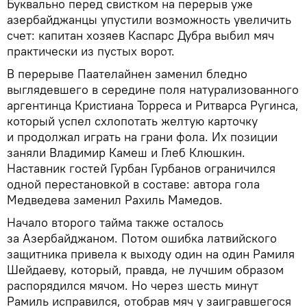
​Буквально перед свистком на перерыв уже
азербайджанцы упустили возможность увеличить
счет: капитан хозяев Каспарс Дубра выбил мяч
практически из пустых ворот.
В перерыве Паателайнен заменил бледно
выглядевшего в середине поля натурализованного
аргентинца Кристиана Торреса и Ритварса Ругинса,
который успел схлопотать желтую карточку
и продолжал играть на грани фола. Их позиции
заняли Владимир Камеш и Глеб Клюшкин.
Наставник гостей Гурбан Гурбанов ограничился
одной перестановкой в составе: автора гола
Медведева заменил Рахиль Мамедов.
Начало второго тайма также осталось
за Азербайджаном. Потом ошибка латвийского
защитника привела к выходу один на один Рамиля
Шейдаеву, который, правда, не лучшим образом
распорядился мячом. Но через шесть минут
Рамиль исправился, отобрав мяч у заигравшегося