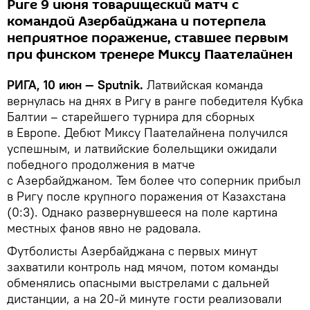
Риге 9 июня товарищеский матч с
командой Азербайджана и потерпела
неприятное поражение, ставшее первым
при финском тренере Миксу Паателайнен
РИГА, 10 июн — Sputnik.
Латвийская команда
вернулась на днях в Ригу в ранге победителя Кубка
Балтии – старейшего турнира для сборных
в Европе. Дебют Миксу Паателайнена получился
успешным, и латвийские болельщики ожидали
победного продолжения в матче
с Азербайджаном. Тем более что соперник прибыл
в Ригу после крупного поражения от Казахстана
(0:3). Однако развернувшееся на поле картина
местных фанов явно не радовала.
Футболисты Азербайджана с первых минут
захватили контроль над мячом, потом команды
обменялись опасными выстрелами с дальней
дистанции, а на 20-й минуте гости реализовали