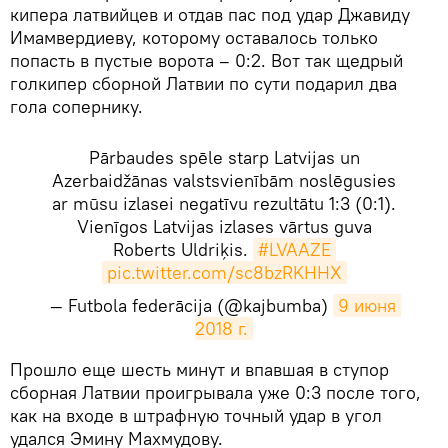
кипера латвийцев и отдав пас под удар Джавиду
Имамвердиеву, которому оставалось только
попасть в пустые ворота – 0:2. Вот так щедрый
голкипер сборной Латвии по сути подарил два
гола сопернику.
Pārbaudes spēle starp Latvijas un
Azerbaidžānas valstsvienībām noslēgusies
ar mūsu izlasei negatīvu rezultātu 1:3 (0:1).
Vienīgos Latvijas izlases vārtus guva
Roberts Uldriķis.
#LVAAZE
pic.twitter.com/sc8bzRKHHX
— Futbola federācija (@kajbumba)
9 июня 
2018 г.
​Прошло еще шесть минут и впавшая в ступор
сборная Латвии проигрывала уже 0:3 после того,
как на входе в штрафную точный удар в угол
удался Эмину Махмудову.