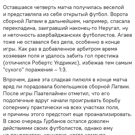
Оставшаяся четверть матча получилась веселой
и представляла из себя открытый футбол. Ворота
сборной Латвии в дальнейшем, например, спасала
перекладина, заигравший наконец-то Неругал, ну
и неточность азербайджанских футболистов. Агаев
тоже не оставался без дела, особенно в конце
игры. Как раз в добавленное арбитром время
хозяевам поля и удалось забить гол престижа
(отличился Робертс Улдрикис), избежав тем самым
"сухого" поражения – 1:3.
Впрочем, даже эта сладкая пилюля в конце матча
вряд ли порадовала болельщиков сборной Латвии.
После игры Паателайнен отметил, что его
подопечные вдруг начали проигрывать борьбу
сопернику практически на всех участках поля,
и причины этого предстоит еще проанализировать.
В свою очередь Гурбанов остался доволен
действиями своих футболистов, однако ему
не понравилась концовка, когда команда