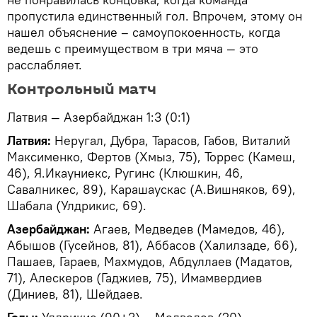
пропустила единственный гол. Впрочем, этому он
нашел объяснение – самоупокоенность, когда
ведешь с преимуществом в три мяча — это
расслабляет.
Контрольный матч
Латвия — Азербайджан 1:3 (0:1)
Латвия:
Неругал, Дубра, Тарасов, Габов, Виталий
Максименко, Фертов (Хмыз, 75), Торрес (Камеш,
46), Я.Икауниекс, Ругинс (Клюшкин, 46,
Савалникес, 89), Карашаускас (А.Вишняков, 69),
Шабала (Улдрикис, 69).
Азербайджан:
Агаев, Медведев (Мамедов, 46),
Абышов (Гусейнов, 81), Аббасов (Халилзаде, 66),
Пашаев, Гараев, Махмудов, Абдуллаев (Мадатов,
71), Алескеров (Гаджиев, 75), Имамвердиев
(Диниев, 81), Шейдаев.