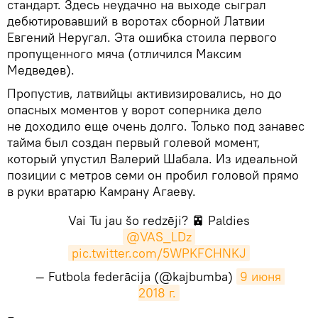
стандарт. Здесь неудачно на выходе сыграл
дебютировавший в воротах сборной Латвии
Евгений Неругал. Эта ошибка стоила первого
пропущенного мяча (отличился Максим
Медведев).
Пропустив, латвийцы активизировались, но до
опасных моментов у ворот соперника дело
не доходило еще очень долго. Только под занавес
тайма был создан первый голевой момент,
который упустил Валерий Шабала. Из идеальной
позиции с метров семи он пробил головой прямо
в руки вратарю Камрану Агаеву.
Vai Tu jau šo redzēji? 🚈 Paldies
@VAS_LDz
pic.twitter.com/5WPKFCHNKJ
— Futbola federācija (@kajbumba)
9 июня 
2018 г.