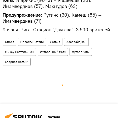
Голы:
Улдрикис (90+3) – Медведев (20),
Имамвердиев (57), Махмудов (63)
Предупреждение:
Ругинс (30), Камеш (65) —
Имамвердиев (71)
9 июня. Рига. Стадион "Даугава".​ 3 590 зрителей.
Спорт
Новости Латвии
Латвия
Азербайджан
Миксу Паателайнен
футбольный матч
футболисты
сборная Латвии
Латвия