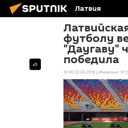
Латвия
Латвийская
футболу ве
"Даугаву" ч
победила
10:45 03.06.2018
(обновлено:
10: