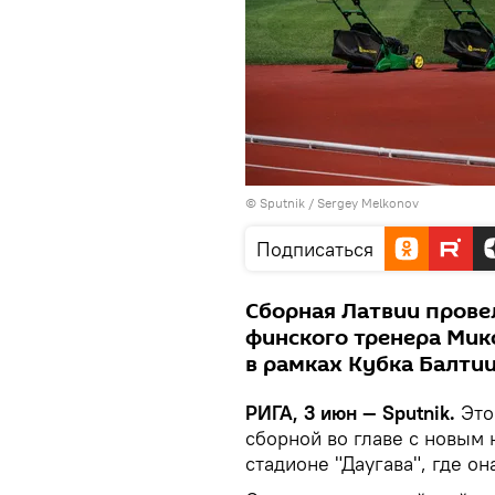
© Sputnik / Sergey Melkonov
Подписаться
Сборная Латвии прове
финского тренера Мик
в рамках Кубка Балти
РИГА, 3 июн — Sputnik.
Это
сборной во главе с новым 
стадионе "Даугава", где он