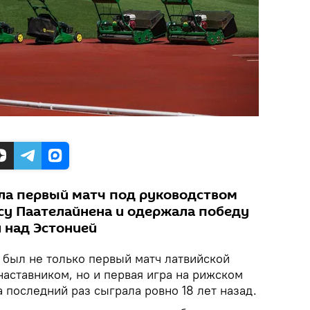
ла первый матч под руководством
су Паателайнена и одержала победу
и над Эстонией
 был не только первый матч латвийской
наставником, но и первая игра на рижском
а последний раз сыграла ровно 18 лет назад.