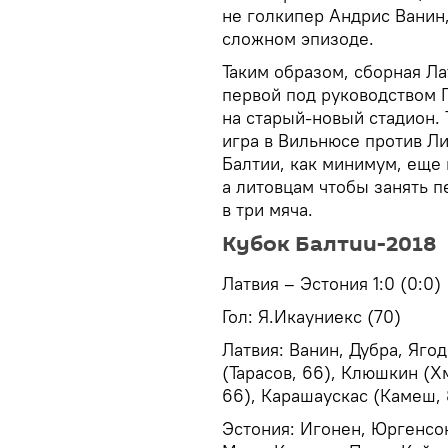
не голкипер Андрис Ванин
сложном эпизоде.
Таким образом, сборная Ла
первой под руководством 
на старый-новый стадион.
игра в Вильнюсе против Ли
Балтии, как минимум, еще 
а литовцам чтобы занять 
в три мяча.
Кубок Балтии-2018
Латвия – Эстония 1:0 (0:0)
Гол: Я.Икауниекс (70)
Латвия: Ванин, Дубра, Яго
(Тарасов, 66), Клюшкин (Х
66), Карашаускас (Камеш,
Эстония: Игонен, Юргенсон 