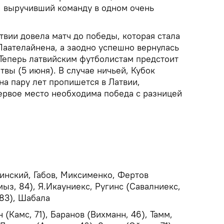
, выручивший команду в одном очень
твии довела матч до победы, которая стала
Паателайнена, а заодно успешно вернулась
 Теперь латвийским футболистам предстоит
твы (5 июня). В случае ничьей, Кубок
на пару лет пропишется в Латвии,
первое место необходима победа с разницей
динский, Габов, Миксименко, Фертов
мыз, 84), Я.Икауниекс, Ругинс (Савалниекс,
 83), Шабала
(Камс, 71), Баранов (Вихманн, 46), Тамм,