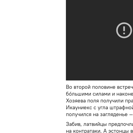
Во второй половине встреч
бóльшими силами и наконец
Хозяева поля получили пра
Икауниекс с угла штрафной
получился на загляденье — 
Забив, латвийцы предпочли
на контратаки. А эстонцы 