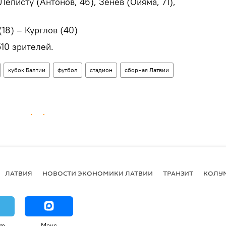
 Леписту (Антонов, 46), Зенев (Ойяма, 71),
18) – Курглов (40)
510 зрителей.
кубок Балтии
футбол
стадион
сборная Латвии
ЛАТВИЯ
НОВОСТИ ЭКОНОМИКИ ЛАТВИИ
ТРАНЗИТ
КОЛУ
am
Макс