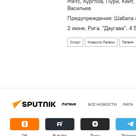
Метс, Курглов, Пури, Кяйт,
Васильев
Предупреждения: Шабала (
2 июня. Рига. "Даугава". 4 
Спорт
Новости Латвии
Латвия
Латвия
ВСЕ НОВОСТИ
РИГА
OK
Rutube
Дзен
Telegr