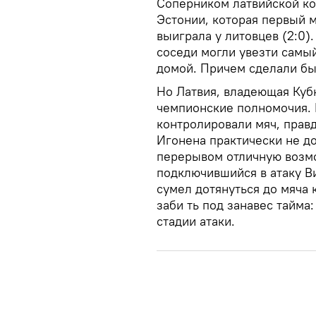
Соперником латвийской ко
Эстонии, которая первый м
выиграла у литовцев (2:0)
соседи могли увезти самы
домой. Причем сделали бы 
Но Латвия, владеющая Кубк
чемпионские полномочия. 
контролировали мяч, правд
Игонена практически не до
перерывом отличную возмо
подключившийся в атаку В
сумел дотянуться до мяча
заби ть под занавес тайма
стадии атаки.