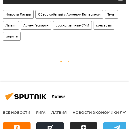
Новости Латвии
Обзор событий с Арменом Гаспаряном
Темы
Латвия
Армен Гаспарян
русскоязычные СМИ
консервы
шпроты
Латвия
ВСЕ НОВОСТИ
РИГА
ЛАТВИЯ
НОВОСТИ ЭКОНОМИКИ ЛАТ