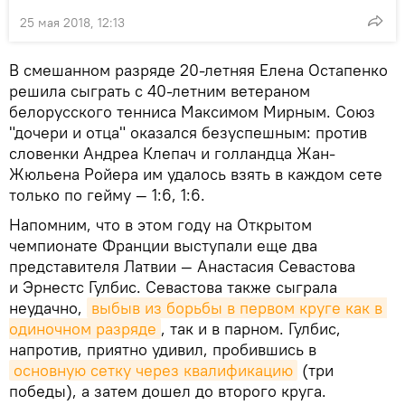
25 мая 2018, 12:13
В смешанном разряде 20-летняя Елена Остапенко
решила сыграть с 40-летним ветераном
белорусского тенниса Максимом Мирным. Союз
"дочери и отца" оказался безуспешным: против
словенки Андреа Клепач и голландца Жан-
Жюльена Ройера им удалось взять в каждом сете
только по гейму — 1:6, 1:6.
Напомним, что в этом году на Открытом
чемпионате Франции выступали еще два
представителя Латвии — Анастасия Севастова
и Эрнестс Гулбис. Севастова также сыграла
неудачно,
выбыв из борьбы в первом круге как в 
одиночном разряде
, так и в парном. Гулбис,
напротив, приятно удивил, пробившись в
основную сетку через квалификацию
(три
победы), а затем дошел до второго круга.