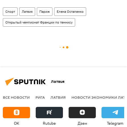
Спорт
Латвия
Париж
Елена Остапенко
Открытый чемпионат Франции по теннису
Латвия
ВСЕ НОВОСТИ
РИГА
ЛАТВИЯ
НОВОСТИ ЭКОНОМИКИ ЛАТ
OK
Rutube
Дзен
Telegram