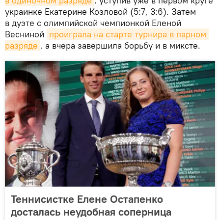
в одиночном разряде
, уступив уже в первом круге
украинке Екатерине Козловой (5:7, 3:6). Затем
в дуэте с олимпийской чемпионкой Еленой
Весниной
проиграла на старте турнира в парном 
разряде
, а вчера завершила борьбу и в миксте.
Теннисистке Елене Остапенко
досталась неудобная соперница