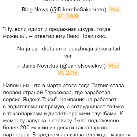
— Blog News (@DikembeSakamoto)
May 
30, 2018
​"Ну, если идиот и продажная шкура, тогда
можешь", — ответил ему Янис Новицкис.
Nu ja esi idiots un prodazhnaja shkura tad
var.
— Janis Novickis (@JanisNovickis1)
May 
31, 2018
​Напомним, что в марте этого года Латвия стала
первой страной Евросоюза, где заработал
сервис"Яндекс.Такси". Компания не работает
с водителями напрямую, а сотрудничает только
с таксопарками и диспетчерскими службами. К
моменту запуска к сервису было подключено
более 200 машин из десяти таксопарков-
партнеров. В среднем пользователь ждет машину