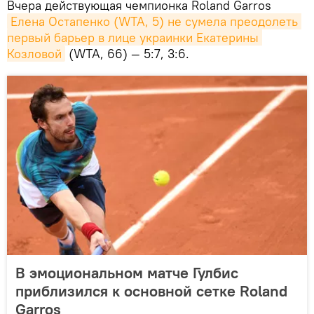
Вчера действующая чемпионка Roland Garros
Елена Остапенко (WTA, 5) не сумела преодолеть 
первый барьер в лице украинки Екатерины 
Козловой
(WTA, 66) — 5:7, 3:6.
В эмоциональном матче Гулбис
приблизился к основной сетке Roland
Garros