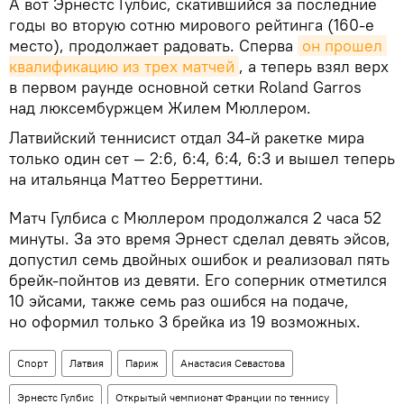
А вот Эрнестс Гулбис, скатившийся за последние
годы во вторую сотню мирового рейтинга (160-е
место), продолжает радовать. Сперва
он прошел 
квалификацию из трех матчей
, а теперь взял верх
в первом раунде основной сетки Roland Garros
над люксембуржцем Жилем Мюллером.
Латвийский теннисист отдал 34-й ракетке мира
только один сет — 2:6, 6:4, 6:4, 6:3 и вышел теперь
на итальянца Маттео Берреттини.
Матч Гулбиса с Мюллером продолжался 2 часа 52
минуты. За это время Эрнест сделал девять эйсов,
допустил семь двойных ошибок и реализовал пять
брейк-пойнтов из девяти. Его соперник отметился
10 эйсами, также семь раз ошибся на подаче,
но оформил только 3 брейка из 19 возможных.
Спорт
Латвия
Париж
Анастасия Севастова
Эрнестс Гулбис
Открытый чемпионат Франции по теннису