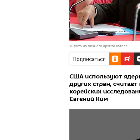
© фото из личного архива автора
Подписаться
США используют ядер
других стран, считае
корейских исследован
Евгений Ким