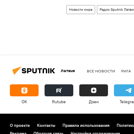
Новости мира
Радио Sputnik Латви
Латвия
ВСЕ НОВОСТИ
РИГА
OK
Rutube
Дзен
Telegr
О проекте
Контакты
Правила использования
Политик
Реклама
Обратная связь
Настройки отслеживания