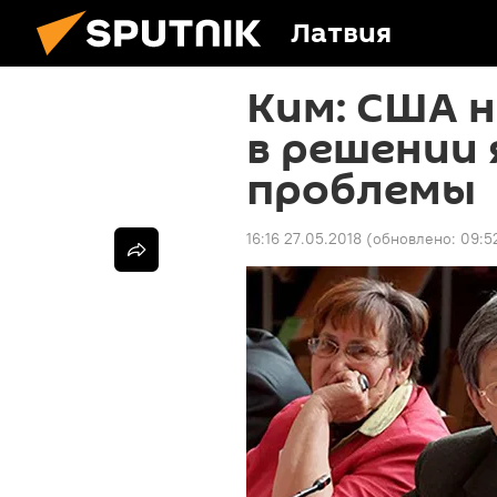
Латвия
Ким: США н
в решении
проблемы
16:16 27.05.2018
(обновлено:
09:5