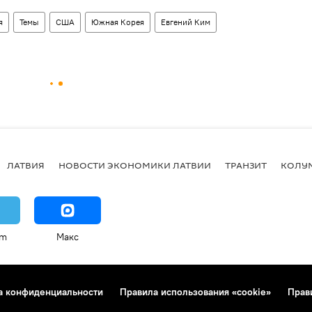
я
Темы
США
Южная Корея
Евгений Ким
ЛАТВИЯ
НОВОСТИ ЭКОНОМИКИ ЛАТВИИ
ТРАНЗИТ
КОЛУ
am
Макс
а конфиденциальности
Правила использования «cookie»
Прав