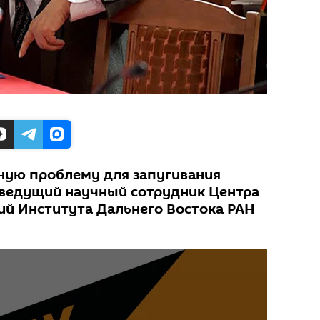
ную проблему для запугивания
т ведущий научный сотрудник Центра
ий Института Дальнего Востока РАН