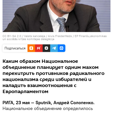
CC BY-SA 2.0
/
Valsts kanceleja / Aivis Freidenfelds
/
EP Finanšu,ekonomikas
un sociālās krīzes komitejas delegācija
Подписаться
Каким образом Национальное
объединение планирует одним махом
перехитрить противников радикального
национализма среди избирателей и
наладить взаимоотношения с
Европарламентом
РИГА, 23 мая — Sputnik, Андрей Солопенко.
Национальное объединение определилось