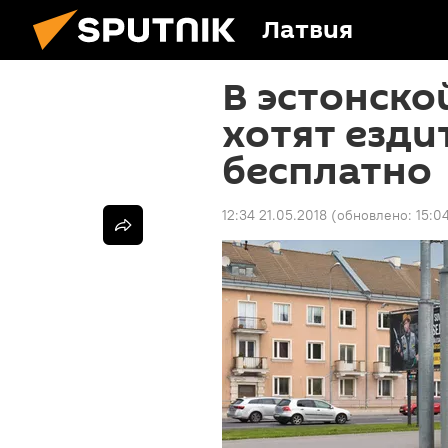
Латвия
В эстонско
хотят езди
бесплатно
12:34 21.05.2018
(обновлено:
15:0