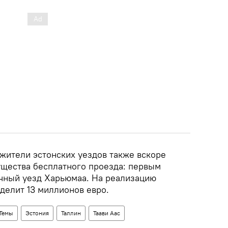
жители эстонских уездов также вскоре
ущества бесплатного проезда: первым
чный уезд Харьюмаа. На реализацию
делит 13 миллионов евро.
Темы
Эстония
Таллин
Таави Аас