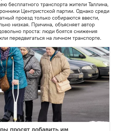
дею бесплатного транспорта жители Таллина,
оронники Центристской партии. Однако среди
атный проезд только собираются ввести,
ьно низкая. Причина, объясняет автор
довольно проста: люди боятся снижения
кли передвигаться на личном транспорте.
ры просят добавить им