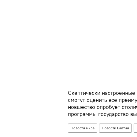
Скептически настроенные 
смогут оценить все преим
новшество опробует столи
программы государство вы
Новости мира
Новости Балтии