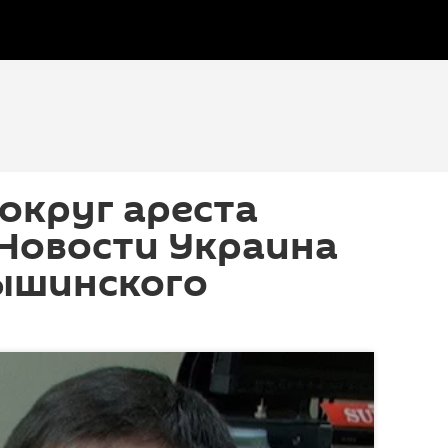
округ ареста
Новости Украина
ышинского