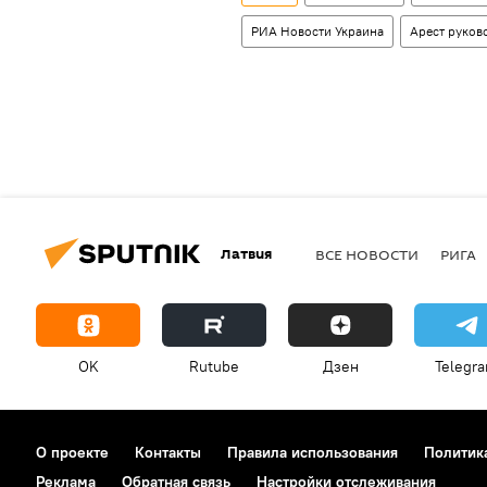
РИА Новости Украина
Арест руков
Латвия
ВСЕ НОВОСТИ
РИГА
OK
Rutube
Дзен
Telegr
О проекте
Контакты
Правила использования
Политик
Реклама
Обратная связь
Настройки отслеживания