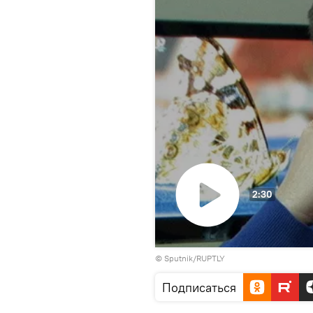
2:30
Воспроизвести
© Sputnik/RUPTLY
видео
Подписаться