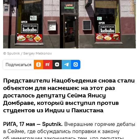
© Sputnik / Sergey Melkonov
Подписаться
Представители Нацобъедения снова стали
объектом для насмешек: на этот раз
досталось депутату Сейма Янису
Домбраве, который выступил против
студентов из Индии и Пакистана
РИГА, 17 мая — Sputnik.
Вчерашние горячие дебаты
в Сейме, где обсуждались поправки к закону
об иммиграции закончились тем, что депутаты