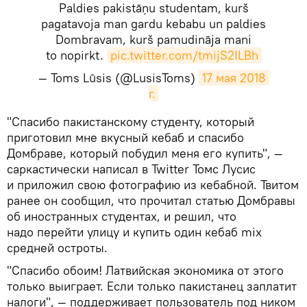
Paldies pakistāņu studentam, kurš
pagatavoja man gardu kebabu un paldies
Dombravam, kurš pamudināja mani
to nopirkt.
pic.twitter.com/tmijS2ILBh
— Toms Lūsis (@LusisToms)
17 мая 2018 
г.
​"Спасибо пакистанскому студенту, который
приготовил мне вкусный кебаб и спасибо
Домбраве, который побудил меня его купить", —
саркастически написал в Twitter Томс Лусис
и приложил свою фотографию из кебабной. Твитом
ранее он сообщил, что прочитал статью Домбравы
об иностранных студентах, и решил, что
надо перейти улицу и купить один кебаб mix
средней остроты.
​"Спасибо обоим! Латвийская экономика от этого
только выиграет. Если только пакистанец заплатит
налоги", — поддерживает пользователь под ником