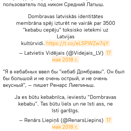
пользователь под ником Средний Латыш.
Dombravas latviskās identitātes
membrāna spēj izturēt ne vairāk par 3500
"kebabu cepēju" toksisko ietekmi uz
Latvijas
kultūrvidi.
https://t.co/eLSPWZw7qY
— Latvietis Vidējais (@Videjais_LV)
17 
мая 2018 г.
​"Я в кебабных ввел бы "кебаб Домбравы". Он был
бы большой и не очень острый, и не очень
вкусный", — пишет Ренарс Лиепиньш.
Ja es būtu kebabnīca, ieviestu “Dombravas
kebabu”. Tas būtu liels un ne īsti ass, ne
īsti garšīgs.
— Renārs Liepiņš (@RenarsLiepins)
17 
мая 2018 г.