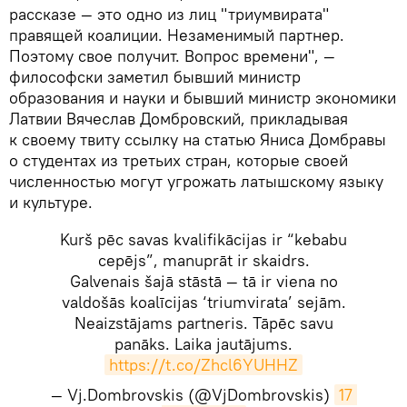
рассказе — это одно из лиц "триумвирата"
правящей коалиции. Незаменимый партнер.
Поэтому свое получит. Вопрос времени", —
философски заметил бывший министр
образования и науки и бывший министр экономики
Латвии Вячеслав Домбровский, прикладывая
к своему твиту ссылку на статью Яниса Домбравы
о студентах из третьих стран, которые своей
численностью могут угрожать латышскому языку
и культуре.
Kurš pēc savas kvalifikācijas ir “kebabu
cepējs”, manuprāt ir skaidrs.
Galvenais šajā stāstā — tā ir viena no
valdošās koalīcijas ‘triumvirata’ sejām.
Neaizstājams partneris. Tāpēc savu
panāks. Laika jautājums.
https://t.co/Zhcl6YUHHZ
— Vj.Dombrovskis (@VjDombrovskis)
17 