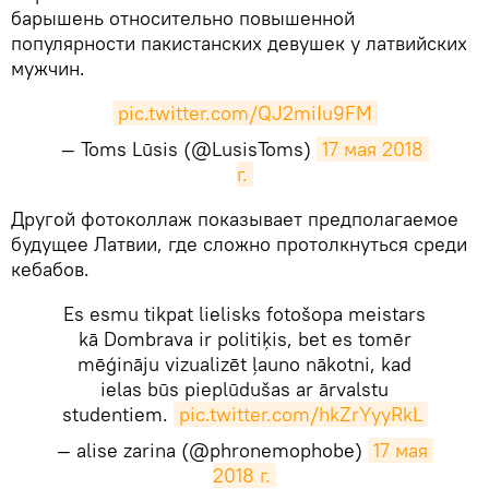
барышень относительно повышенной
популярности пакистанских девушек у латвийских
мужчин.
pic.twitter.com/QJ2miIu9FM
— Toms Lūsis (@LusisToms)
17 мая 2018 
г.
​Другой фотоколлаж показывает предполагаемое
будущее Латвии, где сложно протолкнуться среди
кебабов.
Es esmu tikpat lielisks fotošopa meistars
kā Dombrava ir politiķis, bet es tomēr
mēģināju vizualizēt ļauno nākotni, kad
ielas būs pieplūdušas ar ārvalstu
studentiem.
pic.twitter.com/hkZrYyyRkL
— alise zarina (@phronemophobe)
17 мая 
2018 г.