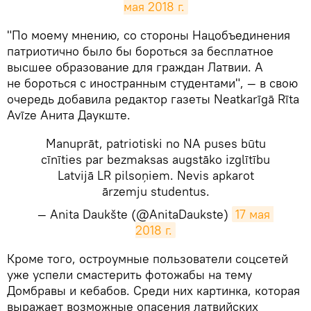
мая 2018 г.
​"По моему мнению, со стороны Нацобъединения
патриотично было бы бороться за бесплатное
высшее образование для граждан Латвии. А
не бороться с иностранным студентами", — в свою
очередь добавила редактор газеты Neatkarīgā Rīta
Avīze Анита Даукште.
Manuprāt, patriotiski no NA puses būtu
cīnīties par bezmaksas augstāko izglītību
Latvijā LR pilsoņiem. Nevis apkarot
ārzemju studentus.
— Anita Daukšte (@AnitaDaukste)
17 мая 
2018 г.
Кроме того, остроумные пользователи соцсетей
уже успели смастерить фотожабы на тему
Домбравы и кебабов. Среди них картинка, которая
выражает возможные опасения латвийских