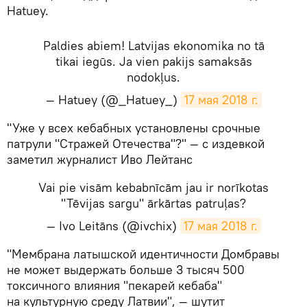
Hatuey.
Paldies abiem! Latvijas ekonomika no tā
tikai iegūs. Ja vien pakijs samaksās
nodokļus.
— Hatuey (@_Hatuey_)
17 мая 2018 г.
​"Уже у всех кебабных установлены срочные
патрули "Стражей Отечества"?" — с издевкой
заметил журналист Иво Лейтанс
Vai pie visām kebabnīcām jau ir norīkotas
"Tēvijas sargu" ārkārtas patruļas?
— Ivo Leitāns (@ivchix)
17 мая 2018 г.
​"Мембрана латышской идентичности Домбравы
не может выдержать больше 3 тысяч 500
токсичного влияния "пекарей кебаба"
на культурную среду Латвии", — шутит