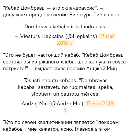
​"Кебаб Домбравы — это скландраусис", —
допускает предположение Виестурс Лиепкалнс.
Dombravas kebabs ir sklandrausis.
— Viesturs Liepkalns (@Liepkalns)
17 мая 
2018 г.
​"Это не будет настоящий кебаб. "Кебаб Домбравы"
состоял бы из ржаного хлеба, шпека, лука и соуса
патриота!" — выдает свою версию Анджей Миц.
Tas īsti nebūtu kebabs. "Dombravas
kebabs" sastāvētu no rupjmaizes, speķa,
sīpoliem un patriotu mērces!
— Andzej Mic (@AndzejMic)
17 мая 2018 
г.
​"Кто по своей квалификации является "пекарем
кебабов", мне кажется, ясно. Главное в этом