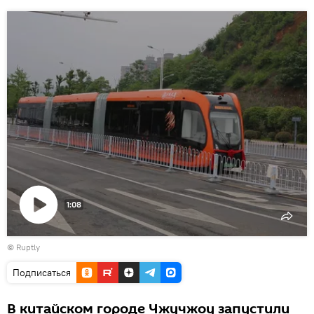
1:08
Воспроизвести
©
Ruptly
видео
Подписаться
В китайском городе Чжучжоу запустили