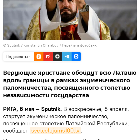
© Sputnik / Konstantin Chalabov
/
Перейти в фотобанк
Подписаться
Верующие христиане обойдут всю Латвию
вдоль границы в рамках экуменического
паломничества, посвященного столетию
независимости государства
РИГА, 6 мая — Sputnik.
В воскресенье, 6 апреля,
стартует экуменическое паломничество,
посвященное столетию Латвийской Республики,
сообщает
svetcelojums100.lv
.