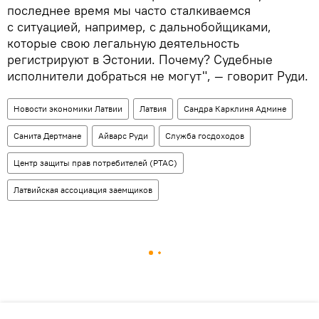
последнее время мы часто сталкиваемся
с ситуацией, например, с дальнобойщиками,
которые свою легальную деятельность
регистрируют в Эстонии. Почему? Судебные
исполнители добраться не могут", — говорит Руди.
Новости экономики Латвии
Латвия
Сандра Карклиня Админе
Санита Дертмане
Айварс Руди
Служба госдоходов
Центр защиты прав потребителей (PTAC)
Латвийская ассоциация заемщиков