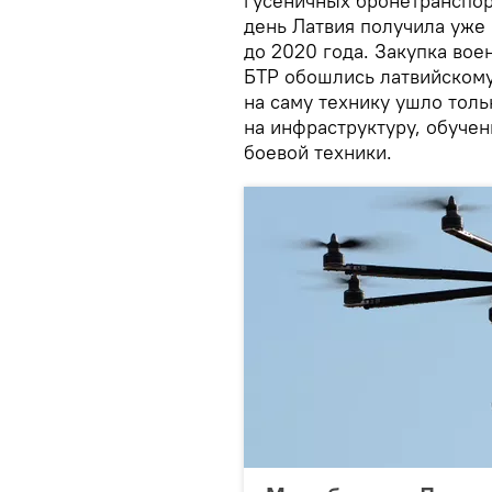
гусеничных бронетранспор
день Латвия получила уже 
до 2020 года. Закупка во
БТР обошлись латвийскому
на саму технику ушло тол
на инфраструктуру, обуче
боевой техники.