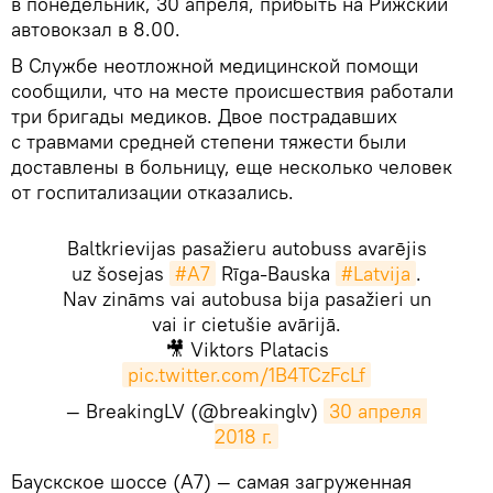
в понедельник, 30 апреля, прибыть на Рижский
автовокзал в 8.00.
В Службе неотложной медицинской помощи
сообщили, что на месте происшествия работали
три бригады медиков. Двое пострадавших
с травмами средней степени тяжести были
доставлены в больницу, еще несколько человек
от госпитализации отказались.
Baltkrievijas pasažieru autobuss avarējis
uz šosejas
#A7
Rīga-Bauska
#Latvija
.
Nav zināms vai autobusa bija pasažieri un
vai ir cietušie avārijā.
🎥 Viktors Platacis
pic.twitter.com/1B4TCzFcLf
— BreakingLV (@breakinglv)
30 апреля 
2018 г.
​Баускское шоссе (А7) — самая загруженная