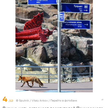
4
/12
© Sputnik / Vitaly Ankov
/
Перейти в фотобанк