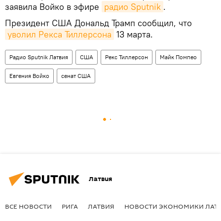
заявила Войко в эфире
радио Sputnik
.
Президент США Дональд Трамп сообщил, что
уволил Рекса Тиллерсона
13 марта.
Радио Sputnik Латвия
США
Рекс Тиллерсон
Майк Помпео
Евгения Войко
сенат США
Латвия
ВСЕ НОВОСТИ
РИГА
ЛАТВИЯ
НОВОСТИ ЭКОНОМИКИ ЛАТ