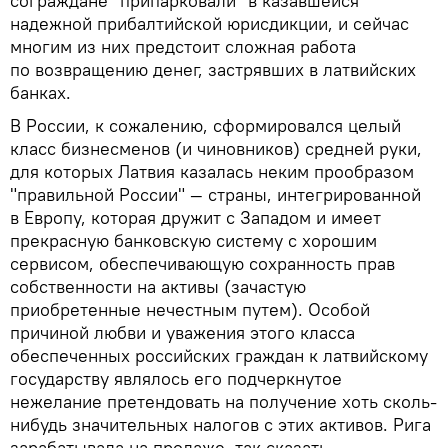
сограждане "припарковали" в казавшейся
надежной прибалтийской юрисдикции, и сейчас
многим из них предстоит сложная работа
по возвращению денег, застрявших в латвийских
банках.
В России, к сожалению, сформировался целый
класс бизнесменов (и чиновников) средней руки,
для которых Латвия казалась неким прообразом
"правильной России" — страны, интегрированной
в Европу, которая дружит с Западом и имеет
прекрасную банковскую систему с хорошим
сервисом, обеспечивающую сохранность прав
собственности на активы (зачастую
приобретенные нечестным путем). Особой
причиной любви и уважения этого класса
обеспеченных российских граждан к латвийскому
государству являлось его подчеркнутое
нежелание претендовать на получение хоть сколь-
нибудь значительных налогов с этих активов. Рига
зарабатывала на продаже, так сказать,