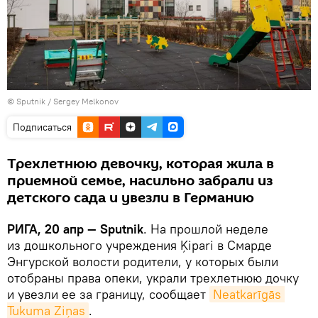
© Sputnik / Sergey Melkonov
Подписаться
Трехлетнюю девочку, которая жила в
приемной семье, насильно забрали из
детского сада и увезли в Германию
РИГА, 20 апр — Sputnik
. На прошлой неделе
из дошкольного учреждения Ķipari в Смарде
Энгурской волости родители, у которых были
отобраны права опеки, украли трехлетнюю дочку
и увезли ее за границу, сообщает
Neatkarīgās 
Tukuma Ziņas
.