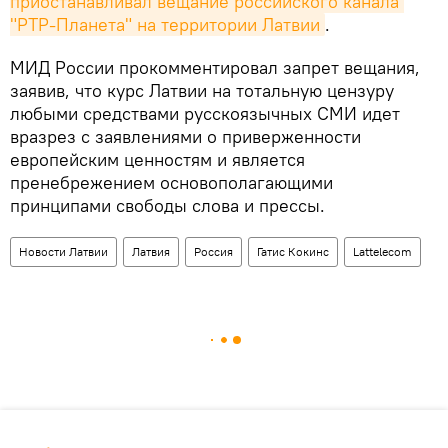
приостанавливал вещание российского канала 
"РТР-Планета" на территории Латвии
.
МИД России прокомментировал запрет вещания,
заявив, что курс Латвии на тотальную цензуру
любыми средствами русскоязычных СМИ идет
вразрез с заявлениями о приверженности
европейским ценностям и является
пренебрежением основополагающими
принципами свободы слова и прессы.
Новости Латвии
Латвия
Россия
Гатис Кокинс
Lattelecom