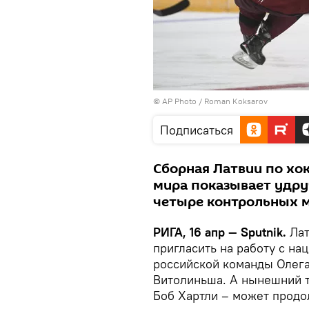
© AP Photo / Roman Koksarov
Подписаться
Сборная Латвии по хо
мира показывает удру
четыре контрольных 
РИГА, 16 апр — Sputnik.
Лат
пригласить на работу с на
российской команды Олега
Витолиньша. А нынешний т
Боб Хартли – может продо