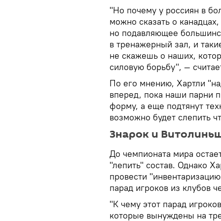
"Но почему у россиян в б
можно сказать о канадцах, 
но подавляющее большинст
в тренажерный зал, и таки
не скажешь о наших, кото
силовую борьбу", — считае
По его мнению, Хартли "на
вперед, пока наши парни 
форму, а еще подтянут тех
возможно будет слепить чт
Знарок и Витолиньш
До чемпионата мира остае
"лепить" состав. Однако Х
провести "инвентаризацию"
парад игроков из клубов ч
"К чему этот парад игроко
которые вынуждены на тре