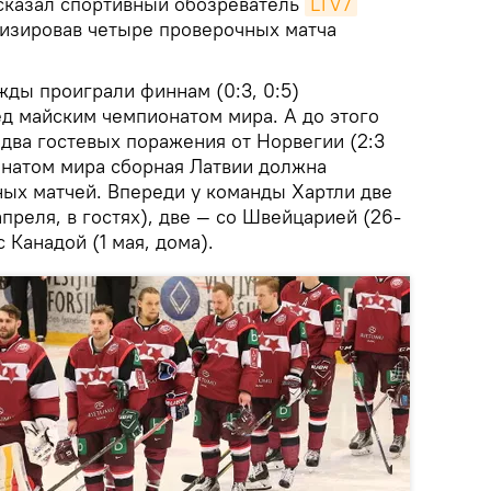
ысказал спортивный обозреватель
LTV7
изировав четыре проверочных матча
жды проиграли финнам (0:3, 0:5)
ед майским чемпионатом мира. А до этого
два гостевых поражения от Норвегии (2:3
онатом мира сборная Латвии должна
ных матчей. Впереди у команды Хартли две
апреля, в гостях), две — со Швейцарией (26-
с Канадой (1 мая, дома).