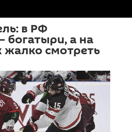
ль: в РФ
– богатыри, а на
 жалко смотреть