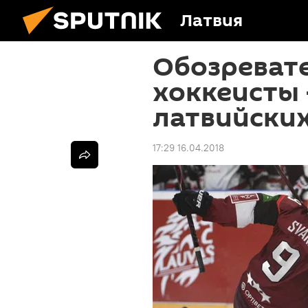
Латвия
Обозревате
хоккеисты 
латвийских
17:29 16.04.2018