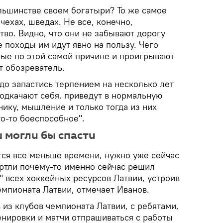
ольшинстве своем богатыри? То же самое
чехах, шведах. Не все, конечно,
во. Видно, что они не забывают дорогу
е походы им идут явно на пользу. Чего
рые по этой самой причине и проигрывают
т обозреватель.
до запастись терпением на несколько лет
подкачают себя, приведут в нормальную
нику, мышление и только тогда из них
о-то боеспособное".
 могли бы спасти
тся все меньше времени, нужно уже сейчас
артли почему-то именно сейчас решил
 всех хоккейных ресурсов Латвии, устроив
емпионата Латвии, отмечает Иванов.
в из клубов чемпионата Латвии, с ребятами,
нировки и матчи отпрашиваться с работы