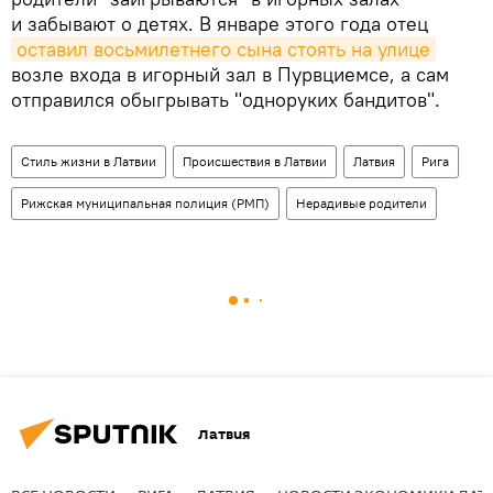
и забывают о детях. В январе этого года отец
оставил восьмилетнего сына стоять на улице
возле входа в игорный зал в Пурвциемсе, а сам
отправился обыгрывать "одноруких бандитов".
Стиль жизни в Латвии
Происшествия в Латвии
Латвия
Рига
Рижская муниципальная полиция (РМП)
Нерадивые родители
Латвия