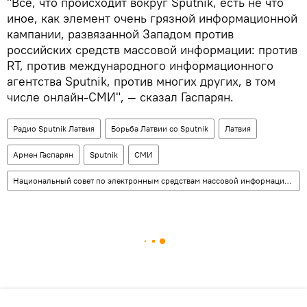
"Все, что происходит вокруг Sputnik, есть не что
иное, как элемент очень грязной информационной
кампании, развязанной Западом против
российских средств массовой информации: против
RT, против международного информационного
агентства Sputnik, против многих других, в том
числе онлайн-СМИ", — сказал Гаспарян.
Радио Sputnik Латвия
Борьба Латвии со Sputnik
Латвия
Армен Гаспарян
Sputnik
СМИ
Национальный совет по электронным средствам массовой информации (НСЭСМИ)