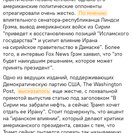
американские политические оппоненты
отреагировали очень жестко.
По мнению
влиятельного сенатора-республиканца Линдси
Грэма, вывод американских войск из Сирии
"приведет к восстановлению позиций "Исламского
государства"* и усилит влияние Ирана
на сирийское правительство в Дамаске". Более
того, в интервью Fox News Грэм заявил, что "это
будет наихудшим решением, которое может
принять президент".
Одно из ведущих изданий, поддерживающих
Демократическую партию США, The Washington
Post,
высказалось
еще жестче, с похвальной
прямотой выпустив статью под заголовком "В
Сирии мы забрали нефть, а сейчас Трамп хочет
отдать ее Ирану". Стоит подчеркнуть, что акцент
на "иранском влиянии", который делают критики
американского президента, связан с тем, что
Трамп сейчас пытается сорвать так называемую