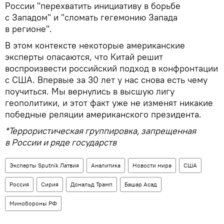
России "перехватить инициативу в борьбе
с Западом" и "сломать гегемонию Запада
в регионе".
В этом контексте некоторые американские
эксперты опасаются, что Китай решит
воспроизвести российский подход в конфронтации
с США. Впервые за 30 лет у нас снова есть чему
поучиться. Мы вернулись в высшую лигу
геополитики, и этот факт уже не изменят никакие
победные реляции американского президента.
*Террористическая группировка, запрещенная
в России и ряде государств
Эксперты Sputnik Латвия
Аналитика
Новости мира
США
Россия
Сирия
Дональд Трамп
Башар Асад
Минобороны РФ