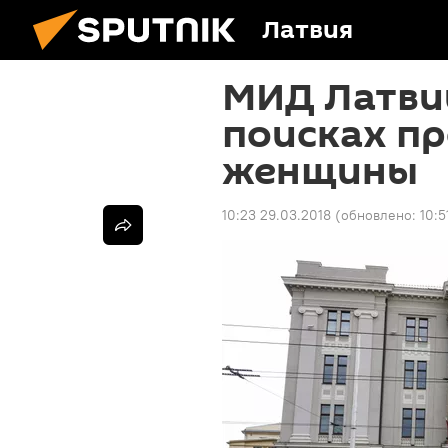
Латвия
МИД Латви
поисках п
женщины
10:23 29.03.2018
(обновлено:
10:5