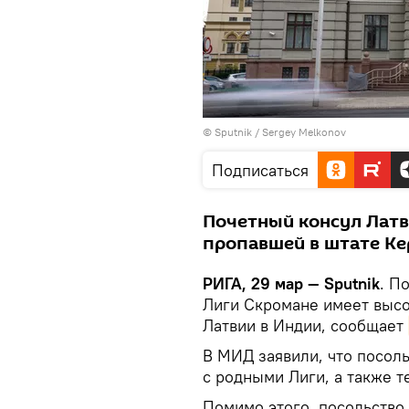
© Sputnik / Sergey Melkonov
Подписаться
Почетный консул Латв
пропавшей в штате Ке
РИГА, 29 мар — Sputnik
. П
Лиги Скромане имеет высо
Латвии в Индии, сообщает
В МИД заявили, что посоль
с родными Лиги, а также т
Помимо этого, посольство