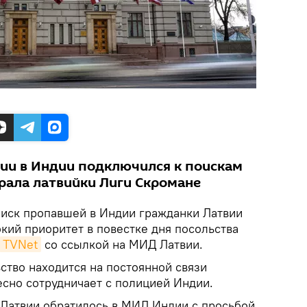
ии в Индии подключился к поискам
рала латвийки Лиги Скромане
оиск пропавшей в Индии гражданки Латвии
кий приоритет в повестке дня посольства
TVNet
со ссылкой на МИД Латвии.
ство находится на постоянной связи
есно сотрудничает с полицией Индии.
 Латвии обратилось в МИД Индии с просьбой