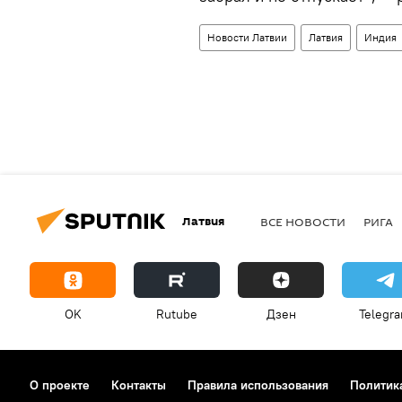
Новости Латвии
Латвия
Индия
Латвия
ВСЕ НОВОСТИ
РИГА
OK
Rutube
Дзен
Telegr
О проекте
Контакты
Правила использования
Политик