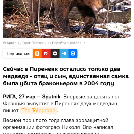
© Sputnik / Олег Ласточкин
/
Перейти в фотобанк
Подписаться
Сейчас в Пиренеях остались только два
медведя - отец и сын, единственная самка
была убита браконьером в 2004 году
РИГА, 27 мар — Sputnik
. Впервые за десять лет
Франция выпустит в Пиренеях двух медведиц,
пишет
The Telegraph
.
Весной прошлого года глава зоозащитной
организации фотограф Николя Юло написал
министру комплексных экологических