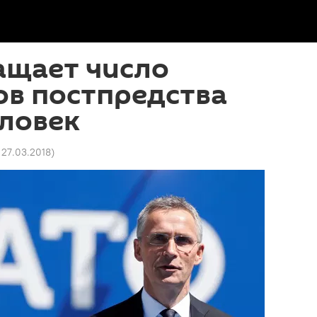
ащает число
ов постпредства
еловек
 27.03.2018
)