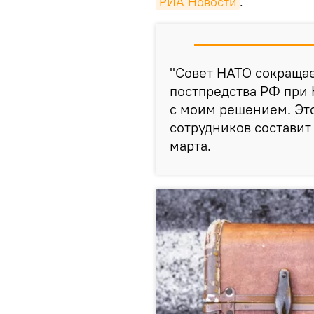
РИА Новости
.
"Совет НАТО сокраща
постпредства РФ при 
с моим решением. Это
сотрудников составит 
марта.