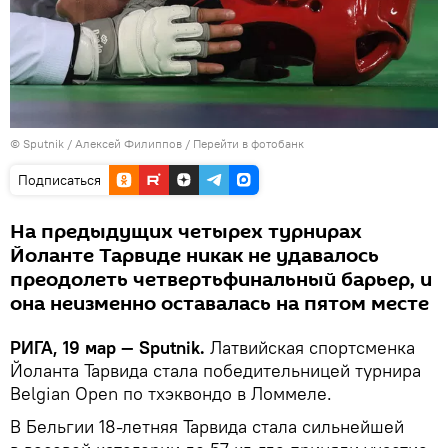
© Sputnik / Алексей Филиппов
/
Перейти в фотобанк
Подписаться
На предыдущих четырех турнирах
Йоланте Тарвиде никак не удавалось
преодолеть четвертьфинальный барьер, и
она неизменно оставалась на пятом месте
РИГА, 19 мар — Sputnik.
Латвийская спортсменка
Йоланта Тарвида стала победительницей турнира
Belgian Open по тхэквондо в Ломмеле.
В Бельгии 18-летняя Тарвида стала сильнейшей