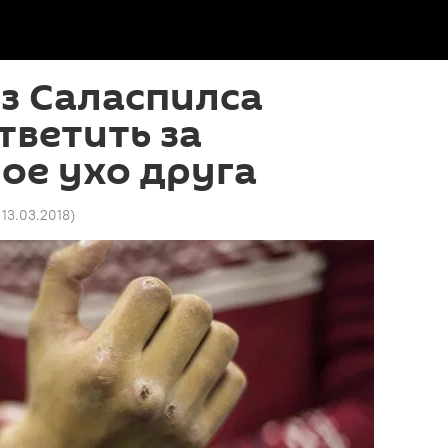
з Саласпилса
тветить за
ое ухо друга
 13.03.2018
)