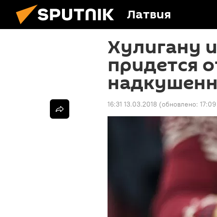
Латвия
Хулигану и
придется о
надкушенн
16:31 13.03.2018
(обновлено:
17:09