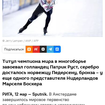
© Jerry Lampen / ANP / AFP
Подписаться
Титул чемпиона мира в многоборье
завоевал голландец Патрик Руст, серебро
досталось норвежцу Педерсену, бронза – у
еще одного представителя Нидерландов
Марселя Боскера
РИГА, 12 мар — Sputnik.
В Амстердаме
завершилось мировое первенство
по конькобежному спорту в классическом