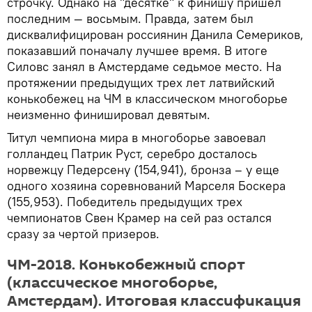
строчку. Однако на "десятке" к финишу пришел
последним — восьмым. Правда, затем был
дисквалифицирован россиянин Данила Семериков,
показавший поначалу лучшее время. В итоге
Силовс занял в Амстердаме седьмое место. На
протяжении предыдущих трех лет латвийский
конькобежец на ЧМ в классическом многоборье
неизменно финишировал девятым.
Титул чемпиона мира в многоборье завоевал
голландец Патрик Руст, серебро досталось
норвежцу Педерсену (154,941), бронза – у еще
одного хозяина соревнований Марселя Боскера
(155,953). Победитель предыдущих трех
чемпионатов Свен Крамер на сей раз остался
сразу за чертой призеров.
ЧМ-2018. Конькобежный спорт
(классическое многоборье,
Амстердам). Итоговая классификация