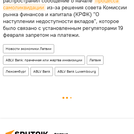
распространил сообщение о начале
процесса 
самоликвидации
из-за решения совета Комиссии
рынка финансов и капитала (КРФК) "О
наступлении недоступности вкладов", которое
было связано с установленным регуляторами 19
февраля запретом на платежи.
Новости экономики Латвии
ABLV Bank: прачечная или жертва инквизиции
Латвия
Люксембург
ABLV Bank
ABLV Bank Luxembourg