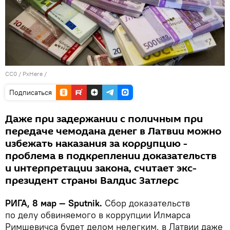
CC0
/
PxHere
/
Подписаться
Даже при задержании с поличным при
передаче чемодана денег в Латвии можно
избежать наказания за коррупцию -
проблема в подкреплении доказательств
и интерпретации закона, считает экс-
президент страны Валдис Затлерс
РИГА, 8 мар — Sputnik.
Сбор доказательств
по делу обвиняемого в коррупции Илмарса
Римшевичса будет делом нелегким, в Латвии даже