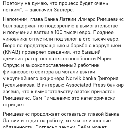
Поэтому не думаю, что процесс будет очень
легким", — заключил Затлерс.
Напомним, глава Банка Латвии Илмарс Римшевичс
был задержан по подозрению в вымогательстве
и получении взятки в 100 тысяч евро. Позднее
чиновника отпустили под залог в сто тысяч евро.
Бюро по предотвращению и борьбе с коррупцией
(KNAB) проверяет сведения, что бывший
администратор неплатежеспособности Марис
Спрудс и высокопоставленный работник
финансового сектора вымогали взятки
у крупнейшего акционера Norvik banka Григория
Гусельникова. В интервью Associated Press банкир
заявил, что к вымогательству взяток причастен
Римшевичс. Сам Римшевичс это категорически
отрицает.
Римшевичс продолжает оставаться главой Банка
Латвии и ходит на работу, хотя и не исполняет
обязанности. Согласно закону, Сейм может