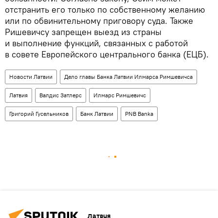
отстранить его только по собственному желанию
или по обвинительному приговору суда. Также
Ришевичсу запрещен выезд из страны
и выполнение функций, связанных с работой
в совете Европейского центрального банка (ЕЦБ).
Новости Латвии
Дело главы Банка Латвии Илмарса Римшевичса
Латвия
Валдис Затлерс
Илмарс Римшевичс
Григорий Гусельников
Банк Латвии
PNB Banka
Латвия