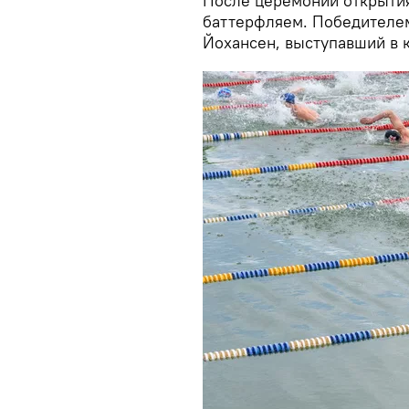
После церемонии открытия
баттерфляем. Победителем
Йохансен, выступавший в ка