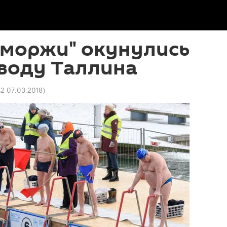
 моржи" окунулись
воду Таллина
42 07.03.2018
)