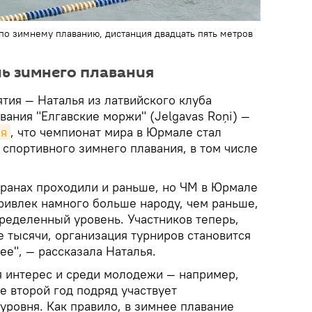
о зимнему плаванию, дистанция двадцать пять метров
ль зимнего плавания
тия — Наталья из латвийского клуба
вания "Елгавские моржи" (Jelgavas Roņi) —
ия
, что чемпионат мира в Юрмале стал
спортивного зимнего плавания, в том числе
транах проходили и раньше, но ЧМ в Юрмале
привлек намного больше народу, чем раньше,
ределенный уровень. Участников теперь,
е тысячи, организация турниров становится
ее", — рассказала Наталья.
я интерес и среди молодежи — например,
е второй год подряд участвует
уровня. Как правило, в зимнее плавание