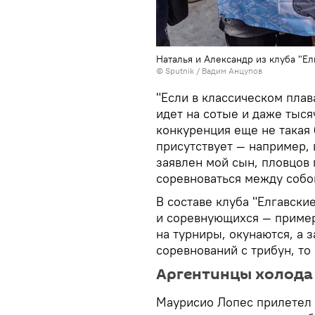
Наталья и Александр из клуба "Е
© Sputnik / Вадим Анцупов
"Если в классическом плав
идет на сотые и даже тыся
конкуренция еще не такая 
присутствует — например, 
заявлен мой сын, пловцов 
соревноваться между собой
В составе клуба "Елгавски
и соревнующихся — пример
на турниры, окунаются, а 
соревнований с трибун, то
Аргентинцы холода 
Маурисио Лопес прилетел 