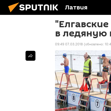
Латвия
"Елгавские
в ледяную 
09:49 07.03.2018
(обновлено:
10: