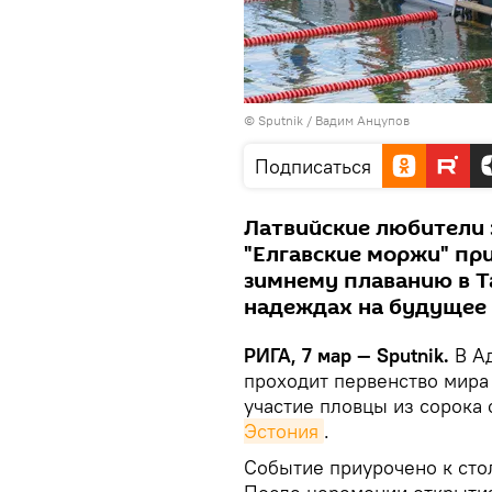
© Sputnik / Вадим Анцупов
Подписаться
Латвийские любители 
"Елгавские моржи" пр
зимнему плаванию в Та
надеждах на будущее
РИГА, 7 мар — Sputnik.
В Ад
проходит первенство мира
участие пловцы из сорока 
Эстония
.
Событие приурочено к сто