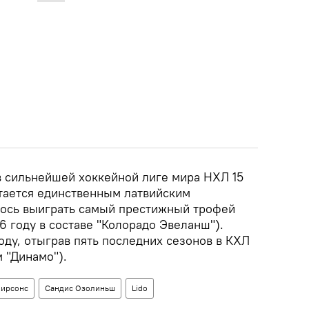
 сильнейшей хоккейной лиге мира НХЛ 15
тается единственным латвийским
лось выиграть самый престижный трофей
96 году в составе "Колорадо Эвеланш").
оду, отыграв пять последних сезонов в КХЛ
 "Динамо").
Кирсонс
Сандис Озолиньш
Lido