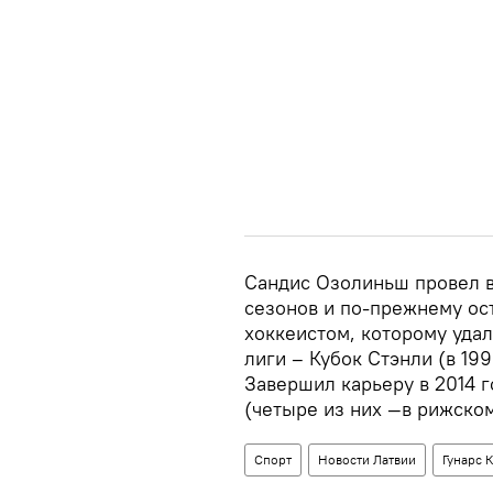
Сандис Озолиньш провел в
сезонов и по-прежнему ос
хоккеистом, которому уда
лиги – Кубок Стэнли (в 19
Завершил карьеру в 2014 г
(четыре из них —в рижском
Спорт
Новости Латвии
Гунарс 