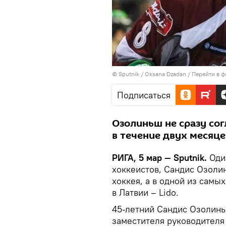
© Sputnik / Oksana Dzadan
/
Перейти в ф
Подписаться
Озолиньш не сразу сог
в течение двух месяце
РИГА, 5 мар — Sputnik.
Оди
хоккеистов, Сандис Озолин
хоккея, а в одной из самы
в Латвии – Lido.
45-летний Сандис Озолинь
заместителя руководителя 