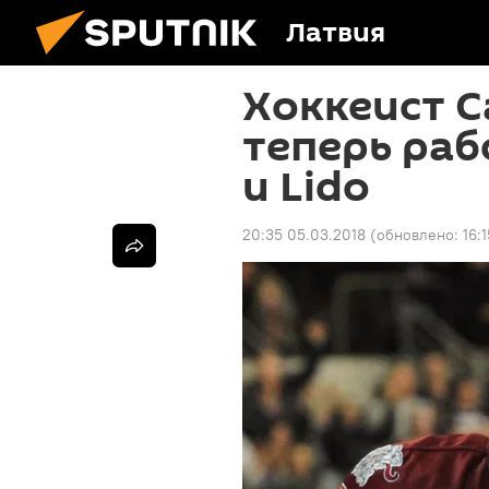
Латвия
Хоккеист 
теперь раб
и Lido
20:35 05.03.2018
(обновлено:
16: