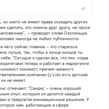
 но никто не имеет права осуждать других.
м сделать, это помочь друг другу, не прося
 человечнее", — приводит слова Озолиньша
 человек никогда не любил публичности.
я него сейчас главное – это стараться
жно лучше, так, чтобы в конце концов ты
себе: "Сегодня я сделал все, что мог, отдав
риоритетами теперь и работает в маркетинге
хоккеист хоккеист, причем никакого
ветвлениям компании (у Lido есть детская
 он не имеет.
онс отмечает: "Сандис — очень хороший
льным опыт, которым он делится каждый
деи и предлагая инновационные решения. У
 которое нам, работающим в сфере