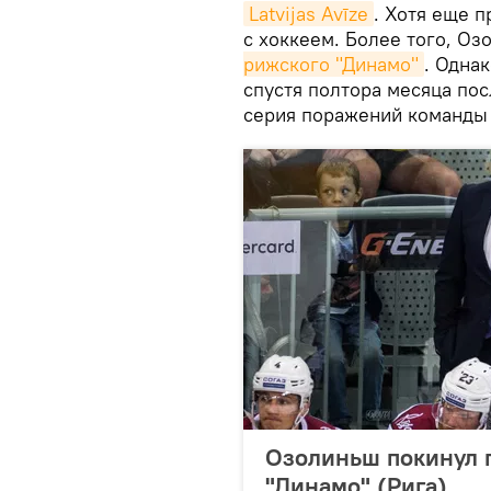
Latvijas Avīze
. Хотя еще 
с хоккеем. Более того, О
рижского "Динамо"
. Одна
спустя полтора месяца пос
серия поражений команд
Озолиньш покинул п
"Динамо" (Рига)