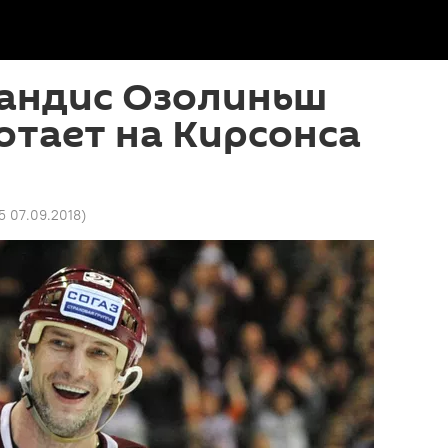
Сандис Озолиньш
отает на Кирсонса
15 07.09.2018
)