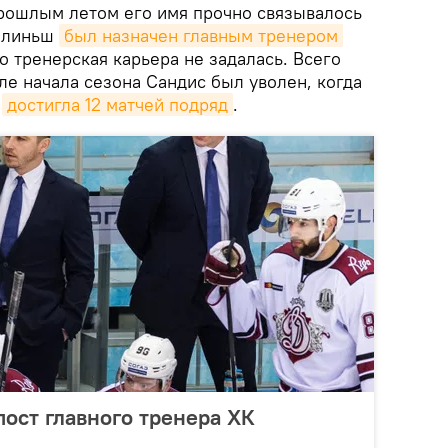
прошлым летом его имя прочно связывалось
золиньш
был назначен главным тренером 
ко тренерская карьера не задалась. Всего
ле начала сезона Сандис был уволен, когда
ы
достигла 12 матчей подряд
.
ост главного тренера ХК