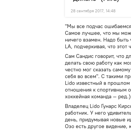
28 сентября 2017, 14:48
"Мы все подчас ошибаемся,
Самое лучшее, что мы може
ничего взамен. Надо быть
LA, подчеркивая, что этот
Сам Сандис говорит, что дл
делать свою работу как мо
честно мог сказать самому 
себя во всем". С такими п
Lido известный в прошлом 
отношения к спортивным от
хоккейная команда — ред.)
Владелец Lido Гунарс Кирс
работник. У него удивите
день, придумывая новые и
Oзo есть другое видение,