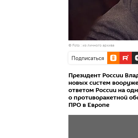
© Foto : из личного архива
Подписаться
Президент России Вла
новых систем вооруж
ответом России на од
о противоракетной об
ПРО в Европе