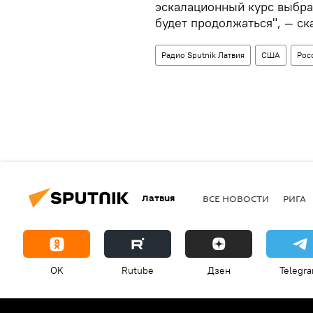
эскалационный курс выбра
будет продолжаться", — ск
Радио Sputnik Латвия
США
Рос
Латвия
ВСЕ НОВОСТИ
РИГА
OK
Rutube
Дзен
Telegr