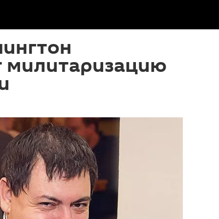
шингтон
 милитаризацию
и