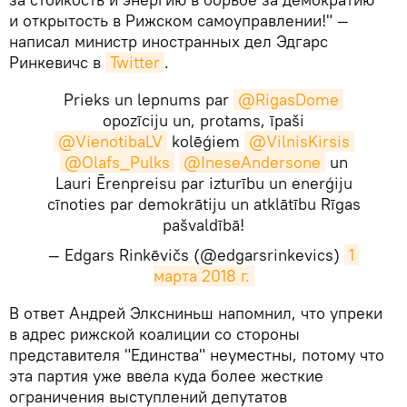
и открытость в Рижском самоуправлении!" —
написал министр иностранных дел Эдгарс
Ринкевичс в
Twitter
.
Prieks un lepnums par
@RigasDome
opozīciju un, protams, īpaši
@VienotibaLV
kolēģiem
@VilnisKirsis
@Olafs_Pulks
@IneseAndersone
un
Lauri Ērenpreisu par izturību un enerģiju
cīnoties par demokrātiju un atklātību Rīgas
pašvaldībā!
— Edgars Rinkēvičs (@edgarsrinkevics)
1 
марта 2018 г.
​В ответ Андрей Элксниньш напомнил, что упреки
в адрес рижской коалиции со стороны
представителя "Единства" неуместны, потому что
эта партия уже ввела куда более жесткие
ограничения выступлений депутатов