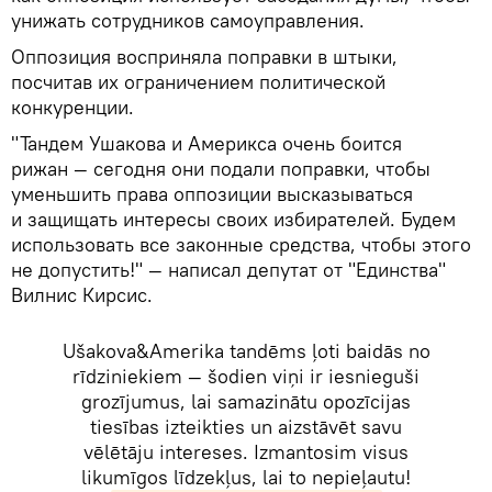
унижать сотрудников самоуправления.
Оппозиция восприняла поправки в штыки,
посчитав их ограничением политической
конкуренции.
"Тандем Ушакова и Америкса очень боится
рижан — сегодня они подали поправки, чтобы
уменьшить права оппозиции высказываться
и защищать интересы своих избирателей. Будем
использовать все законные средства, чтобы этого
не допустить!" — написал депутат от "Единства"
Вилнис Кирсис.
Ušakova&Amerika tandēms ļoti baidās no
rīdziniekiem — šodien viņi ir iesnieguši
grozījumus, lai samazinātu opozīcijas
tiesības izteikties un aizstāvēt savu
vēlētāju intereses. Izmantosim visus
likumīgos līdzekļus, lai to nepieļautu!