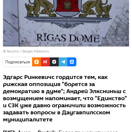
© Sputnik / Sergey Melkonov
Подписаться
Эдгарс Ринкевичс гордится тем, как
рижская оппозиция "борется за
демократию в думе"; Андрей Элксниньш с
возмущением напоминает, что "Единство"
и СЗК уже давно ограничили возможность
задавать вопросы в Даугавпилсском
муниципалитете