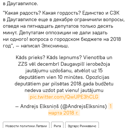
в Даугавпилсе.
"Какая радость? Какая гордость? Единство и СЗК
в Даугавпилсе еще в декабре ограничили вопросы,
отведя на пятнадцать депутатов только десять
минут. Депутатам оппозиции не дали задать
ни одного! вопроса о городском бюджете на 2018
год", — написал Элксниньш.
Kāds prieks? Kāds lepnums? Vienotība un
ZZS vēl decembrī Daugavpilī ierobežoja
jautājumu uzdošanu, atvēlot uz 15
deputātiem vien 10 minūtes. Opozīcijas
deputātiem par pilsētas 2018.gada budžetu
nedeva uzdot pat vienu! jautājumu
pic.twitter.com/QwUPE3hCLG
— Andrejs Elksniņš (@AndrejsElksnins)
1 
марта 2018 г.
Новости политики Латвии
Рига
Эдгарс Ринкевичс